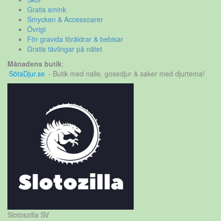
Gratis smink
Smycken & Accessoarer
Övrigt
För gravida föräldrar & bebisar
Gratis tävlingar på nätet
Månadens butik
:
SötaDjur.se
- Butik med nalle, gosedjur & saker med djurtema!
Slotoszilla SV