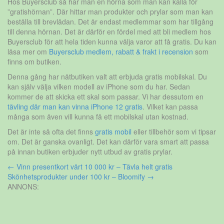
Hos Buyersclub så har man en hörna som man kan kalla för
”gratishörnan”. Där hittar man produkter och prylar som man kan
beställa till brevlådan. Det är endast medlemmar som har tillgång
till denna hörnan. Det är därför en fördel med att bli medlem hos
Buyersclub för att hela tiden kunna välja varor att få gratis. Du kan
läsa mer om
Buyersclub medlem, rabatt & frakt i recension
som
finns om butiken.
Denna gång har nätbutiken valt att erbjuda gratis mobilskal. Du
kan själv välja vilken modell av iPhone som du har. Sedan
kommer de att skicka ett skal som passar. Vi har dessutom en
tävling där man kan vinna iPhone 12 gratis
. Vilket kan passa
många som även vill kunna få ett mobilskal utan kostnad.
Det är inte så ofta det finns
gratis mobil
eller tillbehör som vi tipsar
om. Det är ganska ovanligt. Det kan därför vara smart att passa
på innan butiken erbjuder nytt utbud av gratis prylar.
Inläggsnavigering
←
Vinn presentkort värt 10 000 kr – Tävla helt gratis
Skönhetsprodukter under 100 kr – Bloomify
→
ANNONS: