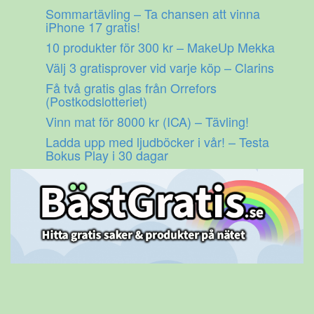
Gå
Sommartävling – Ta chansen att vinna
till
iPhone 17 gratis!
innehåll
10 produkter för 300 kr – MakeUp Mekka
Välj 3 gratisprover vid varje köp – Clarins
Få två gratis glas från Orrefors
(Postkodslotteriet)
Vinn mat för 8000 kr (ICA) – Tävling!
Ladda upp med ljudböcker i vår! – Testa
Bokus Play i 30 dagar