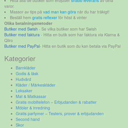
Hitta alla de butiker som erbjuder
snabb leverans
av dina
varor.
Massor av tips på
vad man kan göra
när du har tråkigt!
Beställ hem
gratis reflexer
för höst & vinter
Olika betalningsmetoder
Butiker med Swish
- Se vilka butiker som har Swish
Butiker med faktura
- Hitta en butik som har faktura via Klarna &
Qliro
Butiker med PayPal
- Hitta en butik som du kan betala via PayPal
Kategorier
Barnkläder
Godis & läsk
Hudvård
Kläder / Märkeskläder
Leksaker
Mat & Matkassar
Gratis mobiltelefon – Erbjudanden & rabatter
Möbler & inredning
Gratis parfymer – Testers, prover & erbjudanden
Second hand
Skor