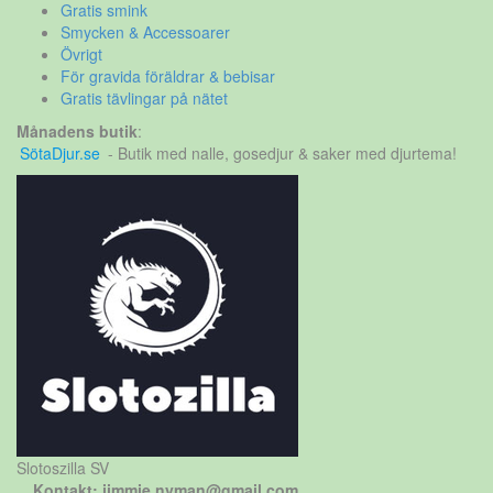
Gratis smink
Smycken & Accessoarer
Övrigt
För gravida föräldrar & bebisar
Gratis tävlingar på nätet
Månadens butik
:
SötaDjur.se
- Butik med nalle, gosedjur & saker med djurtema!
Slotoszilla SV
Kontakt: jimmie.nyman@gmail.com