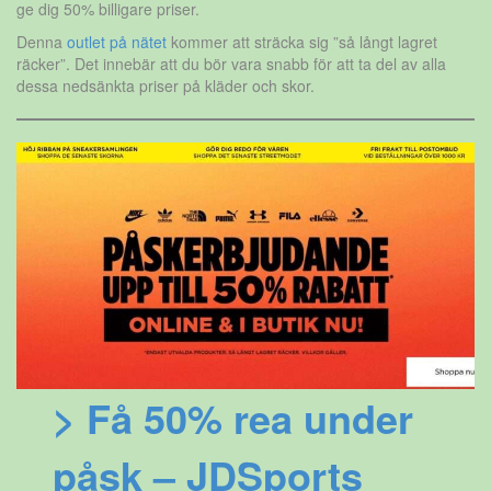
ge dig 50% billigare priser.
Denna
outlet på nätet
kommer att sträcka sig ”så långt lagret
räcker”. Det innebär att du bör vara snabb för att ta del av alla
dessa nedsänkta priser på kläder och skor.
> Få 50% rea under
påsk – JDSports