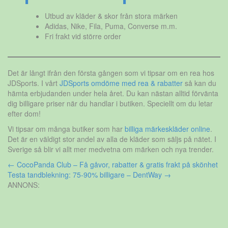
Utbud av kläder & skor från stora märken
Adidas, Nike, Fila, Puma, Converse m.m.
Fri frakt vid större order
Det är långt ifrån den första gången som vi tipsar om en rea hos
JDSports. I vårt
JDSports omdöme med rea & rabatter
så kan du
hämta erbjudanden under hela året. Du kan nästan alltid förvänta
dig billigare priser när du handlar i butiken. Speciellt om du letar
efter dom!
Vi tipsar om många butiker som har
billiga märkeskläder online
.
Det är en väldigt stor andel av alla de kläder som säljs på nätet. I
Sverige så blir vi allt mer medvetna om märken och nya trender.
Inläggsnavigering
←
CocoPanda Club – Få gåvor, rabatter & gratis frakt på skönhet
Testa tandblekning: 75-90% billigare – DentWay
→
ANNONS: