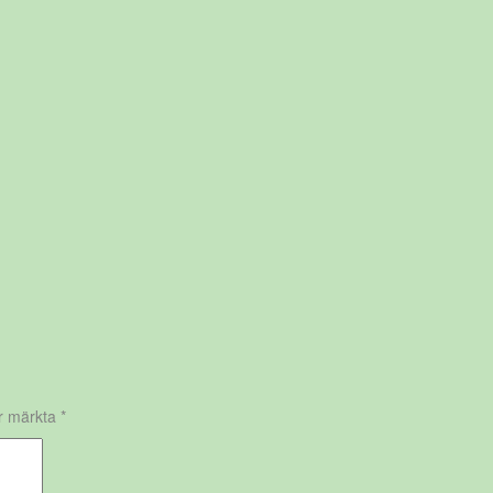
är märkta
*