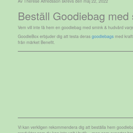
Av Therese Alfredsson skrevs den maj 22, 2022
Beställ Goodiebag med s
Vem vill inte få hem en goodiebag med smink & hudvård varje 
GoodieBox erbjuder dig att testa deras
goodiebags
med krafti
från märket Benefit.
Vi kan verkligen rekommendera dig att beställa hem goodiebags