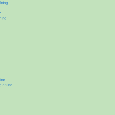
lning
e
ning
ine
g online