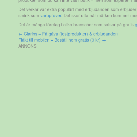
produkter som du kan inte valt i butik – men som experter har 
Det verkar var extra populärt med erbjudanden som erbjuder 
smink som
varuprover
. Det sker ofta när märken kommer med 
Det är många företag i olika branscher som satsar på gratis
g
Inläggsnavigering
←
Clarins – Få gåva (testprodukter) & erbjudanden
Fläkt till mobilen – Beställ hem gratis (0 kr)
→
ANNONS: