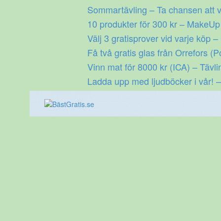
Gå
Sommartävling – Ta chansen att v
till
10 produkter för 300 kr – MakeU
innehåll
Välj 3 gratisprover vid varje köp –
Få två gratis glas från Orrefors (P
Vinn mat för 8000 kr (ICA) – Tävli
Ladda upp med ljudböcker i vår! –