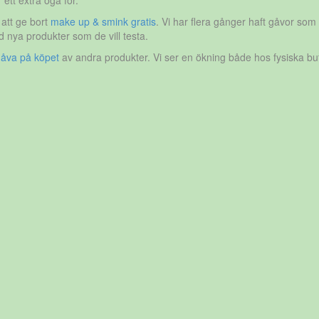
ett extra öga för.
att ge bort
make up & smink gratis
. Vi har flera gånger haft gåvor som 
nya produkter som de vill testa.
åva på köpet
av andra produkter. Vi ser en ökning både hos fysiska buti