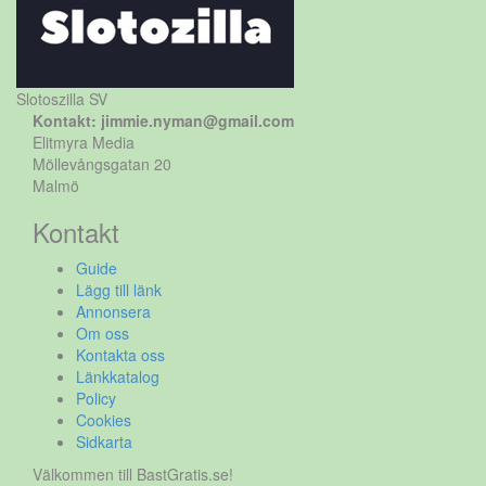
Slotoszilla SV
Kontakt: jimmie.nyman@gmail.com
Elitmyra Media
Möllevångsgatan 20
Malmö
Kontakt
Guide
Lägg till länk
Annonsera
Om oss
Kontakta oss
Länkkatalog
Policy
Cookies
Sidkarta
Välkommen till BastGratis.se!