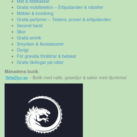
Mat & Matkassar
Gratis mobiltelefon – Erbjudanden & rabatter
Möbler & inredning
Gratis parfymer – Testers, prover & erbjudanden
Second hand
Skor
Gratis smink
Smycken & Accessoarer
Övrigt
För gravida föräldrar & bebisar
Gratis tävlingar på nätet
Månadens butik
:
SötaDjur.se
- Butik med nalle, gosedjur & saker med djurtema!