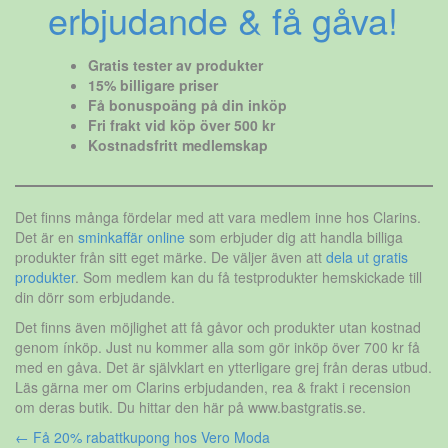
erbjudande & få gåva!
Gratis tester av produkter
15% billigare priser
Få bonuspoäng på din inköp
Fri frakt vid köp över 500 kr
Kostnadsfritt medlemskap
Det finns många fördelar med att vara medlem inne hos Clarins.
Det är en
sminkaffär online
som erbjuder dig att handla billiga
produkter från sitt eget märke. De väljer även att
dela ut gratis
produkter
. Som medlem kan du få testprodukter hemskickade till
din dörr som erbjudande.
Det finns även möjlighet att få gåvor och produkter utan kostnad
genom ínköp. Just nu kommer alla som gör inköp över 700 kr få
med en gåva. Det är självklart en ytterligare grej från deras utbud.
Läs gärna mer om Clarins erbjudanden, rea & frakt i recension
om deras butik. Du hittar den här på www.bastgratis.se.
Inläggsnavigering
←
Få 20% rabattkupong hos Vero Moda