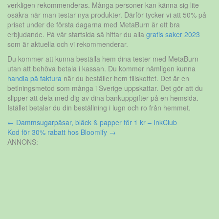
verkligen rekommenderas. Många personer kan känna sig lite
osäkra när man testar nya produkter. Därför tycker vi att 50% på
priset under de första dagarna med MetaBurn är ett bra
erbjudande. På vår startsida så hittar du alla
gratis saker 2023
som är aktuella och vi rekommenderar.
Du kommer att kunna beställa hem dina tester med MetaBurn
utan att behöva betala i kassan. Du kommer nämligen kunna
handla på faktura
när du beställer hem tillskottet. Det är en
betlningsmetod som många i Sverige uppskattar. Det gör att du
slipper att dela med dig av dina bankuppgifter på en hemsida.
Istället betalar du din beställning i lugn och ro från hemmet.
Inläggsnavigering
←
Dammsugarpåsar, bläck & papper för 1 kr – InkClub
Kod för 30% rabatt hos Bloomify
→
ANNONS: