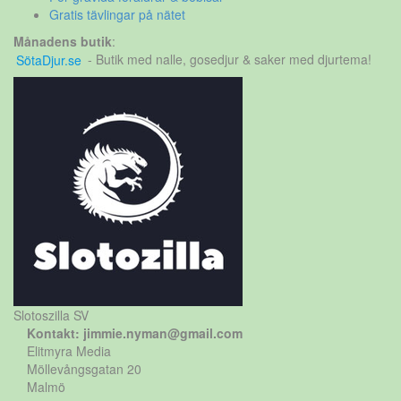
Gratis tävlingar på nätet
Månadens butik
:
SötaDjur.se
- Butik med nalle, gosedjur & saker med djurtema!
Slotoszilla SV
Kontakt: jimmie.nyman@gmail.com
Elitmyra Media
Möllevångsgatan 20
Malmö