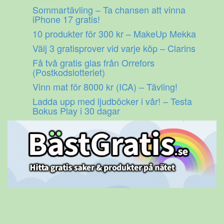
Gå
Sommartävling – Ta chansen att vinna
till
iPhone 17 gratis!
innehåll
10 produkter för 300 kr – MakeUp Mekka
Välj 3 gratisprover vid varje köp – Clarins
Få två gratis glas från Orrefors
(Postkodslotteriet)
Vinn mat för 8000 kr (ICA) – Tävling!
Ladda upp med ljudböcker i vår! – Testa
Bokus Play i 30 dagar