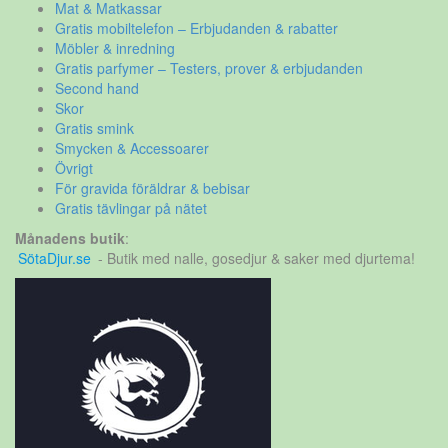
Mat & Matkassar
Gratis mobiltelefon – Erbjudanden & rabatter
Möbler & inredning
Gratis parfymer – Testers, prover & erbjudanden
Second hand
Skor
Gratis smink
Smycken & Accessoarer
Övrigt
För gravida föräldrar & bebisar
Gratis tävlingar på nätet
Månadens butik
:
SötaDjur.se
- Butik med nalle, gosedjur & saker med djurtema!