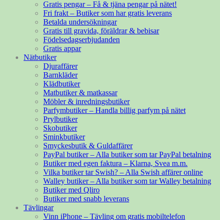
Gratis pengar – Få & tjäna pengar på nätet!
Fri frakt – Butiker som har gratis leverans
Betalda undersökningar
Gratis till gravida, föräldrar & bebisar
Födelsedagserbjudanden
Gratis appar
Nätbutiker
Djuraffärer
Barnkläder
Klädbutiker
Matbutiker & matkassar
Möbler & inredningsbutiker
Parfymbutiker – Handla billig parfym på nätet
Prylbutiker
Skobutiker
Sminkbutiker
Smyckesbutik & Guldaffärer
PayPal butiker – Alla butiker som tar PayPal betalning
Butiker med egen faktura – Klarna, Svea m.m.
Vilka butiker tar Swish? – Alla Swish affärer online
Walley butiker – Alla butiker som tar Walley betalning
Butiker med Qliro
Butiker med snabb leverans
Tävlingar
Vinn iPhone – Tävling om gratis mobiltelefon