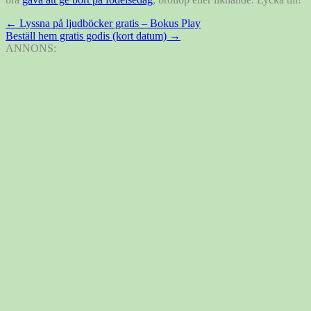
Inläggsnavigering
←
Lyssna på ljudböcker gratis – Bokus Play
Beställ hem gratis godis (kort datum)
→
ANNONS: