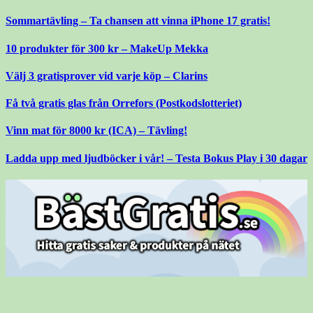
Gå
Sommartävling – Ta chansen att vinna iPhone 17 gratis!
till
innehåll
10 produkter för 300 kr – MakeUp Mekka
Välj 3 gratisprover vid varje köp – Clarins
Få två gratis glas från Orrefors (Postkodslotteriet)
Vinn mat för 8000 kr (ICA) – Tävling!
Ladda upp med ljudböcker i vår! – Testa Bokus Play i 30 dagar