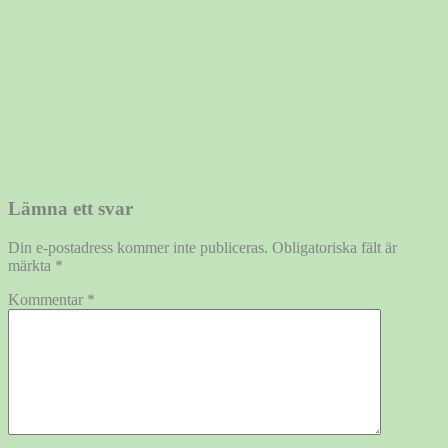
Lämna ett svar
Din e-postadress kommer inte publiceras.
Obligatoriska fält är
märkta
*
Kommentar
*