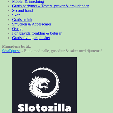
Möbler & inredning
Gratis parfymer – Testers, prover & erbjudanden
Second hand
Skor
Gratis smink
Smycken & Accessoarer
Övrigt
För gravida föräldrar & bebisar
Gratis tävlingar på nätet
Månadens butik
:
SötaDjur.se
- Butik med nalle, gosedjur & saker med djurtema!