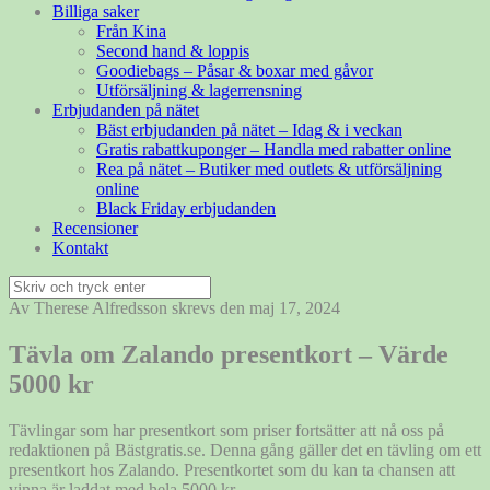
Billiga saker
Från Kina
Second hand & loppis
Goodiebags – Påsar & boxar med gåvor
Utförsäljning & lagerrensning
Erbjudanden på nätet
Bäst erbjudanden på nätet – Idag & i veckan
Gratis rabattkuponger – Handla med rabatter online
Rea på nätet – Butiker med outlets & utförsäljning
online
Black Friday erbjudanden
Recensioner
Kontakt
Sök
efter:
Av Therese Alfredsson skrevs den maj 17, 2024
Tävla om Zalando presentkort – Värde
5000 kr
Tävlingar som har presentkort som priser fortsätter att nå oss på
redaktionen på Bästgratis.se. Denna gång gäller det en tävling om ett
presentkort hos Zalando. Presentkortet som du kan ta chansen att
vinna är laddat med hela 5000 kr.