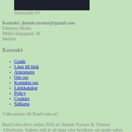
Slotoszilla SV
Kontakt: jimmie.nyman@gmail.com
Elitmyra Media
Möllevångsgatan 20
Malmö
Kontakt
Guide
Lägg till länk
Annonsera
Om oss
Kontakta oss
Länkkatalog
Policy
Cookies
Sidkarta
Välkommen till BastGratis.se!
BastGratis drivs sedan 2016 av Jimmie Nyman & Therese
Alfredsson. Sajtens mål är att tipsa våra besökare om gratis saker,