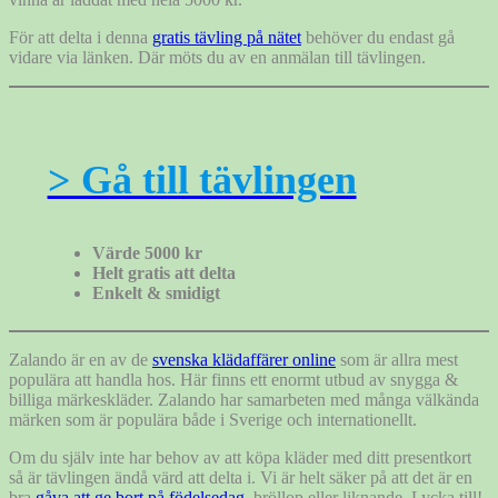
För att delta i denna
gratis tävling på nätet
behöver du endast gå
vidare via länken. Där möts du av en anmälan till tävlingen.
> Gå till tävlingen
Värde 5000 kr
Helt gratis att delta
Enkelt & smidigt
Zalando är en av de
svenska klädaffärer online
som är allra mest
populära att handla hos. Här finns ett enormt utbud av snygga &
billiga märkeskläder. Zalando har samarbeten med många välkända
märken som är populära både i Sverige och internationellt.
Om du själv inte har behov av att köpa kläder med ditt presentkort
så är tävlingen ändå värd att delta i. Vi är helt säker på att det är en
bra
gåva att ge bort på födelsedag
, bröllop eller liknande. Lycka till!