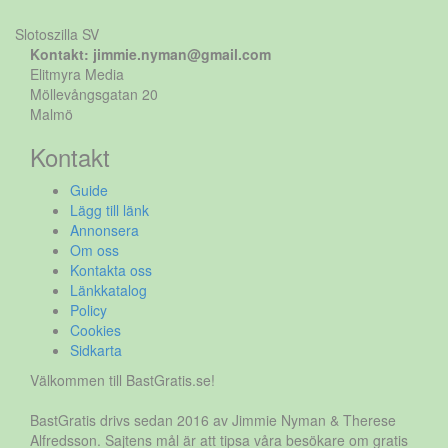
Slotoszilla SV
Kontakt: jimmie.nyman@gmail.com
Elitmyra Media
Möllevångsgatan 20
Malmö
Kontakt
Guide
Lägg till länk
Annonsera
Om oss
Kontakta oss
Länkkatalog
Policy
Cookies
Sidkarta
Välkommen till BastGratis.se!
BastGratis drivs sedan 2016 av Jimmie Nyman & Therese
Alfredsson. Sajtens mål är att tipsa våra besökare om gratis