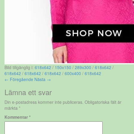
Bild tillgänglig i:
618x642
/
150x150
/
289x300
/
618x642
/
618x642
/
618x642
/
618x642
/
600x400
/
618x642
← Föregående
Nästa →
Lämna ett svar
Din e-postadress kommer inte publiceras.
Obligatoriska fält är
märkta
*
Kommentar
*