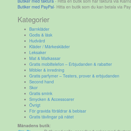
Butiker med faktura
- Hitta en butik som har faktura via Klarn
Butiker med PayPal
- Hitta en butik som du kan betala via Pay
Kategorier
Barnkläder
Godis & läsk
Hudvård
Kläder / Märkeskläder
Leksaker
Mat & Matkassar
Gratis mobiltelefon – Erbjudanden & rabatter
Möbler & inredning
Gratis parfymer – Testers, prover & erbjudanden
Second hand
Skor
Gratis smink
Smycken & Accessoarer
Övrigt
För gravida föräldrar & bebisar
Gratis tävlingar på nätet
Månadens butik
: