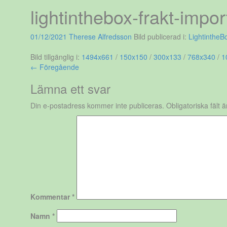
lightinthebox-frakt-impor
01/12/2021
Therese Alfredsson
Bild publicerad i:
LightintheB
Bild tillgänglig i:
1494x661
/
150x150
/
300x133
/
768x340
/
1
← Föregående
Lämna ett svar
Din e-postadress kommer inte publiceras.
Obligatoriska fält 
Kommentar
*
Namn
*