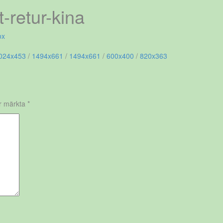
t-retur-kina
ox
024x453
/
1494x661
/
1494x661
/
600x400
/
820x363
är märkta
*