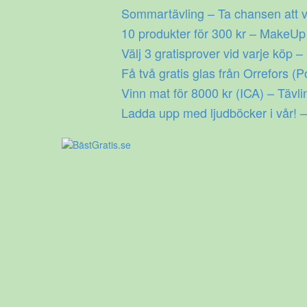
Gå
Sommartävling – Ta chansen att v
till
10 produkter för 300 kr – MakeU
innehåll
Välj 3 gratisprover vid varje köp –
Få två gratis glas från Orrefors (P
Vinn mat för 8000 kr (ICA) – Tävli
Ladda upp med ljudböcker i vår! –