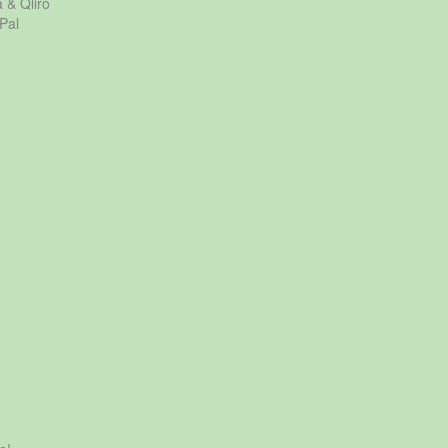
a & Qliro
Pal