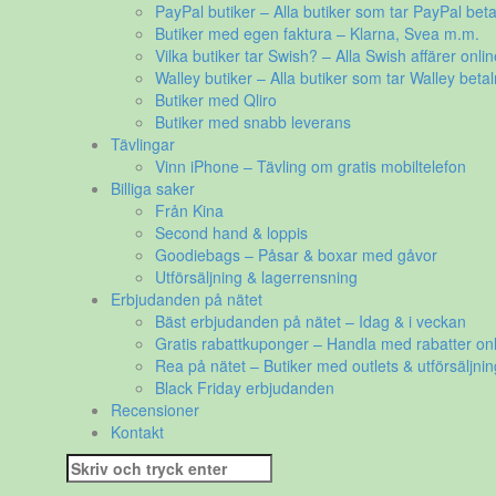
PayPal butiker – Alla butiker som tar PayPal beta
Butiker med egen faktura – Klarna, Svea m.m.
Vilka butiker tar Swish? – Alla Swish affärer onlin
Walley butiker – Alla butiker som tar Walley betal
Butiker med Qliro
Butiker med snabb leverans
Tävlingar
Vinn iPhone – Tävling om gratis mobiltelefon
Billiga saker
Från Kina
Second hand & loppis
Goodiebags – Påsar & boxar med gåvor
Utförsäljning & lagerrensning
Erbjudanden på nätet
Bäst erbjudanden på nätet – Idag & i veckan
Gratis rabattkuponger – Handla med rabatter onl
Rea på nätet – Butiker med outlets & utförsäljnin
Black Friday erbjudanden
Recensioner
Kontakt
Sök
efter: