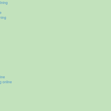
lning
e
ning
ine
g online