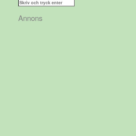
Sök
efter:
Annons