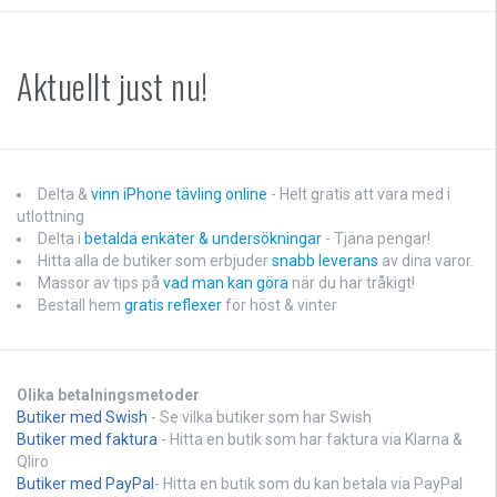
Aktuellt just nu!
Delta &
vinn iPhone tävling online
- Helt gratis att vara med i
utlottning
Delta i
betalda enkäter & undersökningar
- Tjäna pengar!
Hitta alla de butiker som erbjuder
snabb leverans
av dina varor.
Massor av tips på
vad man kan göra
när du har tråkigt!
Beställ hem
gratis reflexer
för höst & vinter
Olika betalningsmetoder
Butiker med Swish
- Se vilka butiker som har Swish
Butiker med faktura
- Hitta en butik som har faktura via Klarna &
Qliro
Butiker med PayPal
- Hitta en butik som du kan betala via PayPal