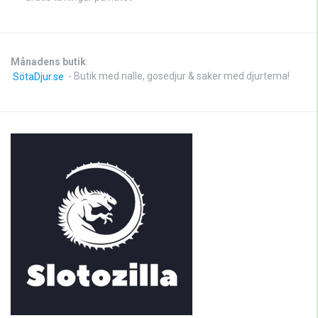
Månadens butik
:
SötaDjur.se
- Butik med nalle, gosedjur & saker med djurtema!