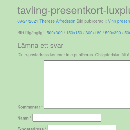
tavling-presentkort-luxpl
09/24/2021
Therese Alfredsson
Bild publicerad i:
Vinn present
Bild tillgänglig i:
500x300
/
150x150
/
300x180
/
500x300
/
50
Lämna ett svar
Din e-postadress kommer inte publiceras.
Obligatoriska fält 
Kommentar
*
Namn
*
E-postadress
*