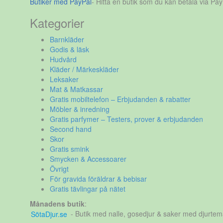
Butiker med PayPal
- Hitta en butik som du kan betala via Pay
Kategorier
Barnkläder
Godis & läsk
Hudvård
Kläder / Märkeskläder
Leksaker
Mat & Matkassar
Gratis mobiltelefon – Erbjudanden & rabatter
Möbler & inredning
Gratis parfymer – Testers, prover & erbjudanden
Second hand
Skor
Gratis smink
Smycken & Accessoarer
Övrigt
För gravida föräldrar & bebisar
Gratis tävlingar på nätet
Månadens butik
:
SötaDjur.se
- Butik med nalle, gosedjur & saker med djurtem