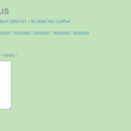
us
kort (2500 kr) + få rabatt hos LuxPlus
0x300
/
500x300
/
500x300
/
500x300
/
500x300
är märkta
*