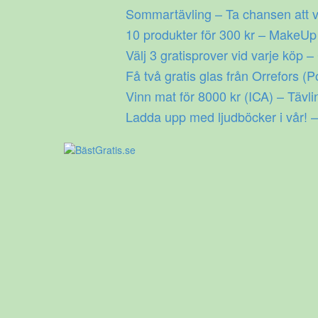
Gå
Sommartävling – Ta chansen att v
till
10 produkter för 300 kr – MakeU
innehåll
Välj 3 gratisprover vid varje köp –
Få två gratis glas från Orrefors (P
Vinn mat för 8000 kr (ICA) – Tävli
Ladda upp med ljudböcker i vår! –