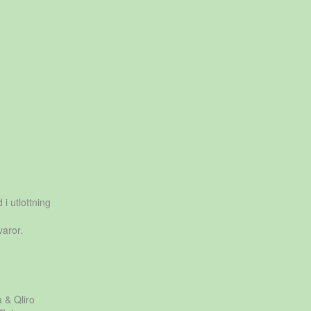
 i utlottning
varor.
a & Qliro