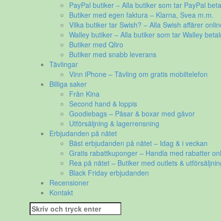
PayPal butiker – Alla butiker som tar PayPal beta
Butiker med egen faktura – Klarna, Svea m.m.
Vilka butiker tar Swish? – Alla Swish affärer onlin
Walley butiker – Alla butiker som tar Walley betal
Butiker med Qliro
Butiker med snabb leverans
Tävlingar
Vinn iPhone – Tävling om gratis mobiltelefon
Billiga saker
Från Kina
Second hand & loppis
Goodiebags – Påsar & boxar med gåvor
Utförsäljning & lagerrensning
Erbjudanden på nätet
Bäst erbjudanden på nätet – Idag & i veckan
Gratis rabattkuponger – Handla med rabatter onl
Rea på nätet – Butiker med outlets & utförsäljnin
Black Friday erbjudanden
Recensioner
Kontakt
Sök
efter: