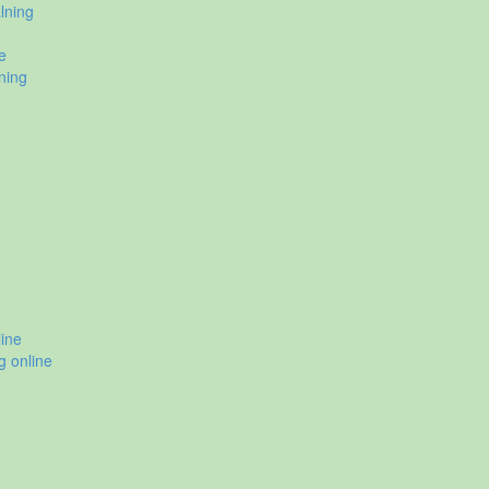
lning
e
ning
ine
g online