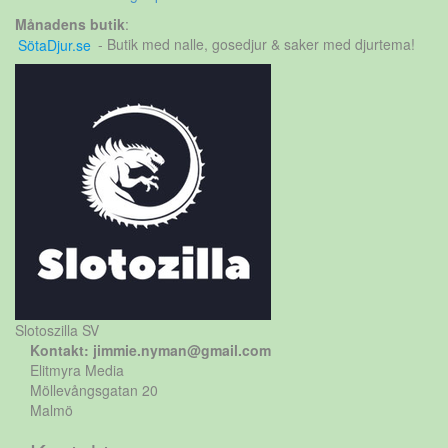
Månadens butik
:
SötaDjur.se
- Butik med nalle, gosedjur & saker med djurtema!
Slotoszilla SV
Kontakt: jimmie.nyman@gmail.com
Elitmyra Media
Möllevångsgatan 20
Malmö