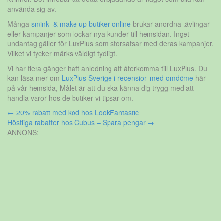
använda sig av.
Många
smink- & make up butiker online
brukar anordna tävlingar
eller kampanjer som lockar nya kunder till hemsidan. Inget
undantag gäller för LuxPlus som storsatsar med deras kampanjer.
Vilket vi tycker märks väldigt tydligt.
Vi har flera gånger haft anledning att återkomma till LuxPlus. Du
kan läsa mer om
LuxPlus Sverige i recension med omdöme
här
på vår hemsida, Målet är att du ska känna dig trygg med att
handla varor hos de butiker vi tipsar om.
Inläggsnavigering
←
20% rabatt med kod hos LookFantastic
Höstliga rabatter hos Cubus – Spara pengar
→
ANNONS: