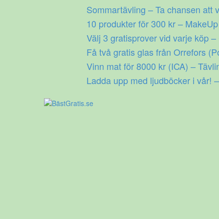
Gå
Sommartävling – Ta chansen att v
till
10 produkter för 300 kr – MakeU
innehåll
Välj 3 gratisprover vid varje köp –
Få två gratis glas från Orrefors (P
Vinn mat för 8000 kr (ICA) – Tävli
Ladda upp med ljudböcker i vår! –