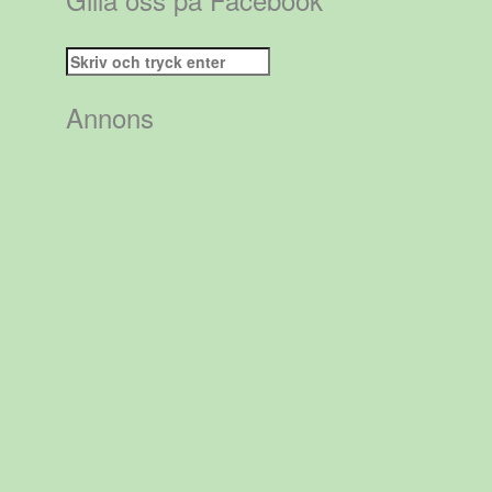
Sök
efter:
Annons