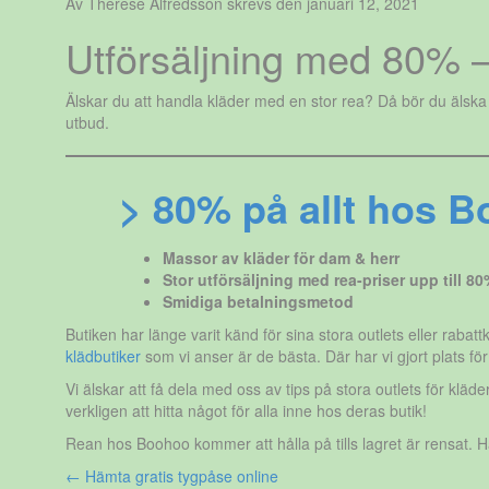
Av Therese Alfredsson skrevs den januari 12, 2021
Utförsäljning med 80% 
Älskar du att handla kläder med en stor rea? Då bör du älska 
utbud.
> 80% på allt hos 
Massor av kläder för dam & herr
Stor utförsäljning med rea-priser upp till 80
Smidiga betalningsmetod
Butiken har länge varit känd för sina stora outlets eller rabat
klädbutiker
som vi anser är de bästa. Där har vi gjort plats fö
Vi älskar att få dela med oss av tips på stora outlets för klä
verkligen att hitta något för alla inne hos deras butik!
Rean hos Boohoo kommer att hålla på tills lagret är rensat.
Inläggsnavigering
←
Hämta gratis tygpåse online