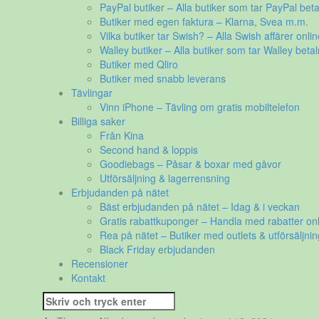
PayPal butiker – Alla butiker som tar PayPal beta
Butiker med egen faktura – Klarna, Svea m.m.
Vilka butiker tar Swish? – Alla Swish affärer onlin
Walley butiker – Alla butiker som tar Walley betal
Butiker med Qliro
Butiker med snabb leverans
Tävlingar
Vinn iPhone – Tävling om gratis mobiltelefon
Billiga saker
Från Kina
Second hand & loppis
Goodiebags – Påsar & boxar med gåvor
Utförsäljning & lagerrensning
Erbjudanden på nätet
Bäst erbjudanden på nätet – Idag & i veckan
Gratis rabattkuponger – Handla med rabatter onl
Rea på nätet – Butiker med outlets & utförsäljnin
Black Friday erbjudanden
Recensioner
Kontakt
Sök
efter: