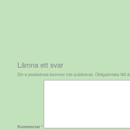
Lämna ett svar
Din e-postadress kommer inte publiceras.
Obligatoriska fält 
Kommentar
*