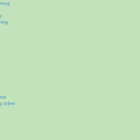
lning
e
ning
ine
g online