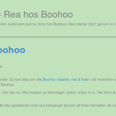
– Rea hos Boohoo
den outlet som just nu finns hos Boohoo. Man startar 2021 genom en lag
Boohoo
%
tkoder. Du kan läsa om alla
Boohoo rabatter, rea & frakt
i vår recension 
r Boohoo.
der. Där kan du hitta massor av klänningar, jackor, tröjor m.m. Det finns
 Håll dig uppdaterad med nya kampanjer genom att kolla hemsidan då oc