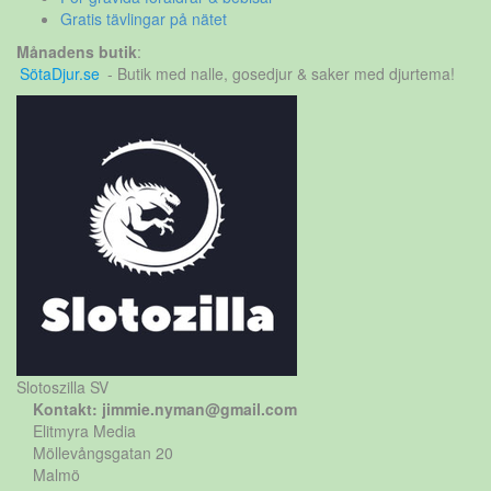
Gratis tävlingar på nätet
Månadens butik
:
SötaDjur.se
- Butik med nalle, gosedjur & saker med djurtema!
Slotoszilla SV
Kontakt: jimmie.nyman@gmail.com
Elitmyra Media
Möllevångsgatan 20
Malmö