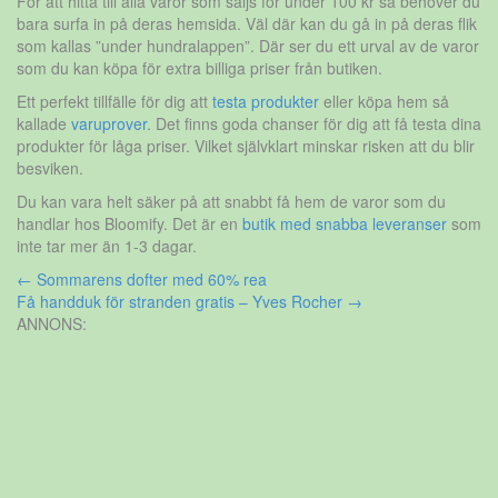
För att hitta till alla varor som säljs för under 100 kr så behöver du
bara surfa in på deras hemsida. Väl där kan du gå in på deras flik
som kallas ”under hundralappen”. Där ser du ett urval av de varor
som du kan köpa för extra billiga priser från butiken.
Ett perfekt tillfälle för dig att
testa produkter
eller köpa hem så
kallade
varuprover
. Det finns goda chanser för dig att få testa dina
produkter för låga priser. Vilket självklart minskar risken att du blir
besviken.
Du kan vara helt säker på att snabbt få hem de varor som du
handlar hos Bloomify. Det är en
butik med snabba leveranser
som
inte tar mer än 1-3 dagar.
Inläggsnavigering
←
Sommarens dofter med 60% rea
Få handduk för stranden gratis – Yves Rocher
→
ANNONS: