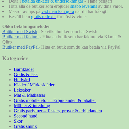
Delta i
betalda enkäter & undersökningar
- Tjäna pengar!
Hitta alla de butiker som erbjuder
snabb leverans
av dina varor.
Massor av tips på
vad man kan göra
när du har tråkigt!
Beställ hem
gratis reflexer
för höst & vinter
Olika betalningsmetoder
Butiker med Swish
- Se vilka butiker som har Swish
Butiker med faktura
- Hitta en butik som har faktura via Klarna &
Qliro
Butiker med PayPal
- Hitta en butik som du kan betala via PayPal
Kategorier
Barnkläder
Godis & läsk
Hudvård
Kläder / Märkeskläder
Leksaker
Mat & Matkassar
Gratis mobiltelefon – Erbjudanden & rabatter
Möbler & inredning
Gratis parfymer – Testers, prover & erbjudanden
Second hand
Skor
Gratis smink