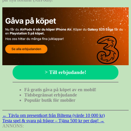
> Till erbjudande!
Få gratis gåva på köpet av en mobil!
Tidsbegränsat erbjudande
Populär butik för mobiler
Inläggsnavigering
←
Tävla om presentkort från Biltema (värde 10 000 kr)
Testa spel & svara på frågor – Tjäna 500 kr per dag!
→
ANNONS: