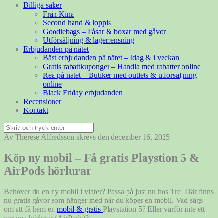
Billiga saker
Från Kina
Second hand & loppis
Goodiebags – Påsar & boxar med gåvor
Utförsäljning & lagerrensning
Erbjudanden på nätet
Bäst erbjudanden på nätet – Idag & i veckan
Gratis rabattkuponger – Handla med rabatter online
Rea på nätet – Butiker med outlets & utförsäljning
online
Black Friday erbjudanden
Recensioner
Kontakt
Sök
efter:
Av Therese Alfredsson skrevs den december 16, 2025
Köp ny mobil – Få gratis Playstion 5 &
AirPods hörlurar
Behöver du en ny mobil i vinter? Passa på just nu hos Tre! Där finns
nu gratis gåvor som hänger med när du köper en mobil. Vad sägs
om att få hem en
mobil & gratis
Playstation 5? Eller varför inte ett
par nya hörlurar (AirPods)?