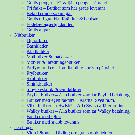
Gratis pengar – Få & tjäna pengar på nätet!
Fri frakt – Butiker som har gratis leverans
Betalda undersökningar
Gratis till gravida, föräldrar & bebisar
Födelsedagserbjudanden
Gratis appar
Nätbutiker
Djuraffärer
Barnkläder
Klädbutiker
Matbutiker & matkassar
Möbler & inredningsbutiker
Parfymbutiker – Handla billig parfym på nätet
Prylbutiker
Skobutiker
Sminkbutiker
Smyckesbutik & Guldaffärer
PayPal butiker – Alla butiker som tar PayPal betalning
Butiker med egen faktura – Klarna, Svea m.m.
Vilka butiker tar Swish? – Alla Swish affärer online
Walley butiker – Alla butiker som tar Walley betalning
Butiker med Qliro
Butiker med snabb leverans
Tävlingar
Vinn iPhone – Tävling om gratis mobiltelefon