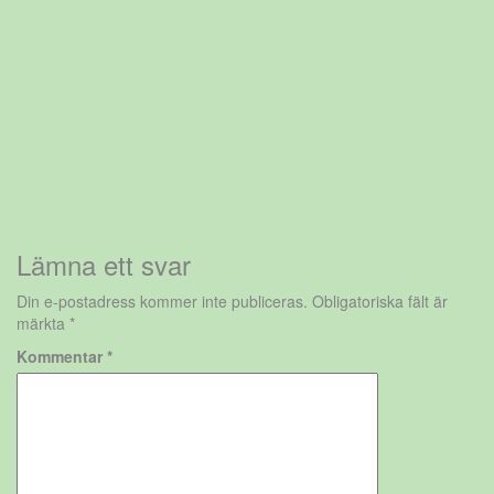
Lämna ett svar
Din e-postadress kommer inte publiceras.
Obligatoriska fält är
märkta
*
Kommentar
*