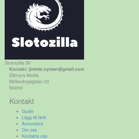
Slotoszilla SV
Kontakt: jimmie.nyman@gmail.com
Elitmyra Media
Möllevångsgatan 20
Malmö
Kontakt
Guide
Lägg till länk
Annonsera
Om oss
Kontakta oss