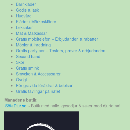
Barnkläder
Godis & läsk
Hudvård
Kläder / Märkeskläder
Leksaker
Mat & Matkassar
Gratis mobiltelefon – Erbjudanden & rabatter
Möbler & inredning
Gratis parfymer – Testers, prover & erbjudanden
Second hand
Skor
Gratis smink
Smycken & Accessoarer
Övrigt
För gravida föräldrar & bebisar
Gratis tävlingar på nätet
Månadens butik
:
SötaDjur.se
- Butik med nalle, gosedjur & saker med djurtema!