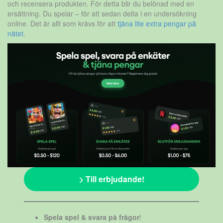
och recensera produkten. För detta blir du belönad med en
ersättning. Du spelar – för att sedan delta i en undersökning
online. Det är allt som krävs för att
tjäna lite extra pengar på
nätet
.
> Till erbjudande!
Spela spel & svara på frågor
!