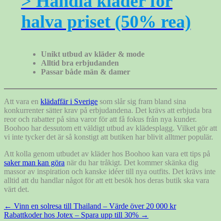
> Handla kläder för
halva priset (50% rea)
Unikt utbud av kläder & mode
Alltid bra erbjudanden
Passar både män & damer
Att vara en
klädaffär i Sverige
som slår sig fram bland sina
konkurrenter sätter krav på erbjudandena. Det krävs att erbjuda bra
reor och rabatter på sina varor för att få fokus från nya kunder.
Boohoo har dessutom ett väldigt utbud av klädesplagg. Vilket gör att
vi inte tycker det är så konstigt att butiken har blivit alltmer populär.
Att kolla genom utbudet av kläder hos Boohoo kan vara ett tips på
saker man kan göra
när du har tråkigt. Det kommer skänka dig
massor av inspiration och kanske idéer till nya outfits. Det krävs inte
alltid att du handlar något för att ett besök hos deras butik ska vara
värt det.
Inläggsnavigering
←
Vinn en solresa till Thailand – Värde över 20 000 kr
Rabattkoder hos Jotex – Spara upp till 30%
→