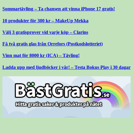
Gå
Sommartävling – Ta chansen att vinna iPhone 17 gratis!
till
innehåll
10 produkter för 300 kr – MakeUp Mekka
Välj 3 gratisprover vid varje köp – Clarins
Få två gratis glas från Orrefors (Postkodslotteriet)
Vinn mat för 8000 kr (ICA) – Tävling!
Ladda upp med ljudböcker i vår! – Testa Bokus Play i 30 dagar