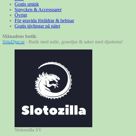
Gratis smink
Smycken & Accessoarer
Övrigt
För gravida föräldrar & bebisar
Gratis tävlingar på nätet
Månadens butik
:
SötaDjur.se
- Butik med nalle, gosedjur & saker med djurtema!
Slotoszilla SV