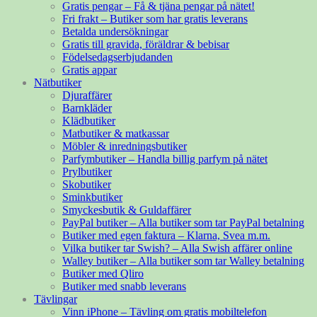
Gratis pengar – Få & tjäna pengar på nätet!
Fri frakt – Butiker som har gratis leverans
Betalda undersökningar
Gratis till gravida, föräldrar & bebisar
Födelsedagserbjudanden
Gratis appar
Nätbutiker
Djuraffärer
Barnkläder
Klädbutiker
Matbutiker & matkassar
Möbler & inredningsbutiker
Parfymbutiker – Handla billig parfym på nätet
Prylbutiker
Skobutiker
Sminkbutiker
Smyckesbutik & Guldaffärer
PayPal butiker – Alla butiker som tar PayPal betalning
Butiker med egen faktura – Klarna, Svea m.m.
Vilka butiker tar Swish? – Alla Swish affärer online
Walley butiker – Alla butiker som tar Walley betalning
Butiker med Qliro
Butiker med snabb leverans
Tävlingar
Vinn iPhone – Tävling om gratis mobiltelefon