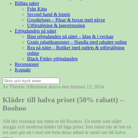
Billiga saker
Från Kina
Second hand & loppis
Goodiebags – Påsar & boxar med gåvor
Utförsäljning & lagerrensning
Erbjudanden på nätet
Bäst erbjudanden på nätet – Idag & i veckan
Gratis rabattkuponger – Handla med rabatter online
Rea på nätet – Butiker med outlets & utförsäljning
online
Black Friday erbjudanden
Recensioner
Kontakt
Sök
efter:
Av Therese Alfredsson skrevs den februari 13, 2024
Kläder till halva priset (50% rabatt) –
Boohoo
Allt fler svenskar har hittat in till Boohoo. En butik som säljer
snygga och moderna kläder till låga priser. Inte minst när de har en
rea som gör att i stort sett hela deras utbud är sänkt ner till halva
priset. ¨