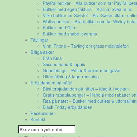
PayPal butiker – Alla butiker som tar PayPal beta
Butiker med egen faktura – Klarna, Svea m.m.
Vilka butiker tar Swish? – Alla Swish affärer onlin
Walley butiker – Alla butiker som tar Walley betal
Butiker med Qliro
Butiker med snabb leverans
Tävlingar
Vinn iPhone – Tävling om gratis mobiltelefon
Billiga saker
Från Kina
Second hand & loppis
Goodiebags – Påsar & boxar med gåvor
Utförsäljning & lagerrensning
Erbjudanden på nätet
Bäst erbjudanden på nätet – Idag & i veckan
Gratis rabattkuponger – Handla med rabatter onl
Rea på nätet – Butiker med outlets & utförsäljnin
Black Friday erbjudanden
Recensioner
Kontakt
Sök
efter: