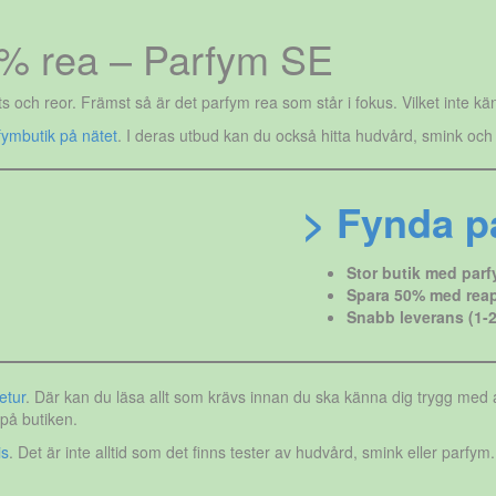
% rea – Parfym SE
ts och reor. Främst så är det parfym rea som står i fokus. Vilket inte k
fymbutik på nätet
. I deras utbud kan du också hitta hudvård, smink och
> Fynda p
Stor butik med parf
Spara 50% med reap
Snabb leverans (1-2
etur
. Där kan du läsa allt som krävs innan du ska känna dig trygg med a
på butiken.
is
. Det är inte alltid som det finns tester av hudvård, smink eller parfym