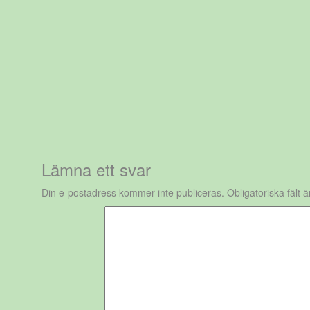
Lämna ett svar
Din e-postadress kommer inte publiceras.
Obligatoriska fält 