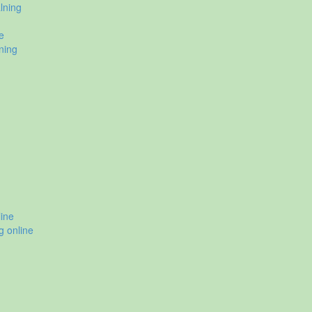
lning
e
ning
ine
g online