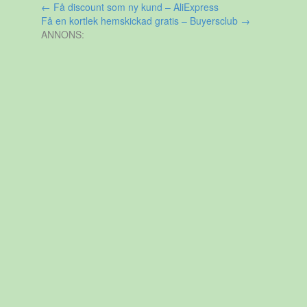
Inläggsnavigering
←
Få discount som ny kund – AliExpress
Få en kortlek hemskickad gratis – Buyersclub
→
ANNONS: