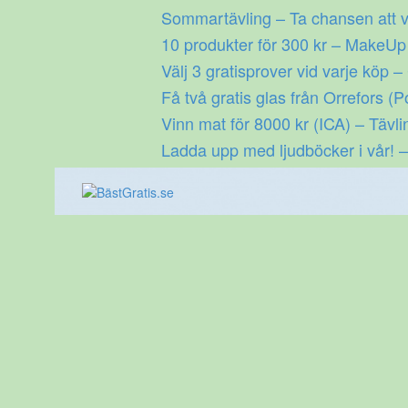
Gå
Sommartävling – Ta chansen att v
till
10 produkter för 300 kr – MakeU
innehåll
Välj 3 gratisprover vid varje köp –
Få två gratis glas från Orrefors (P
Vinn mat för 8000 kr (ICA) – Tävli
Ladda upp med ljudböcker i vår! –