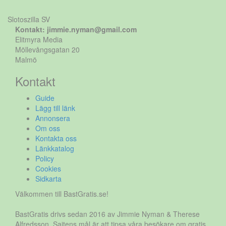
Slotoszilla SV
Kontakt: jimmie.nyman@gmail.com
Elitmyra Media
Möllevångsgatan 20
Malmö
Kontakt
Guide
Lägg till länk
Annonsera
Om oss
Kontakta oss
Länkkatalog
Policy
Cookies
Sidkarta
Välkommen till BastGratis.se!
BastGratis drivs sedan 2016 av Jimmie Nyman & Therese
Alfredsson. Sajtens mål är att tipsa våra besökare om gratis