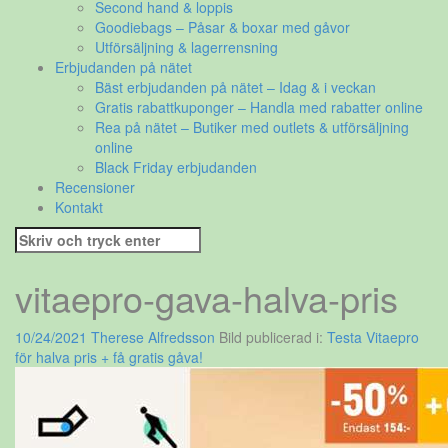
Second hand & loppis
Goodiebags – Påsar & boxar med gåvor
Utförsäljning & lagerrensning
Erbjudanden på nätet
Bäst erbjudanden på nätet – Idag & i veckan
Gratis rabattkuponger – Handla med rabatter online
Rea på nätet – Butiker med outlets & utförsäljning
online
Black Friday erbjudanden
Recensioner
Kontakt
Sök
efter:
vitaepro-gava-halva-pris
10/24/2021
Therese Alfredsson
Bild publicerad i:
Testa Vitaepro
för halva pris + få gratis gåva!