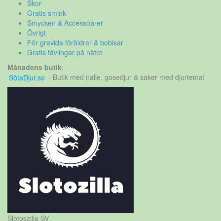
Skor
Gratis smink
Smycken & Accessoarer
Övrigt
För gravida föräldrar & bebisar
Gratis tävlingar på nätet
Månadens butik
:
SötaDjur.se
- Butik med nalle, gosedjur & saker med djurtema!
Slotoszilla SV