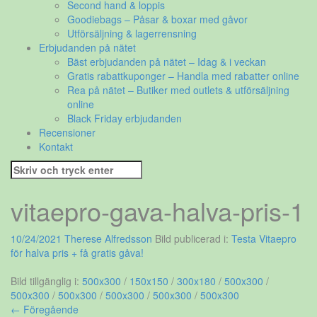
Second hand & loppis
Goodiebags – Påsar & boxar med gåvor
Utförsäljning & lagerrensning
Erbjudanden på nätet
Bäst erbjudanden på nätet – Idag & i veckan
Gratis rabattkuponger – Handla med rabatter online
Rea på nätet – Butiker med outlets & utförsäljning
online
Black Friday erbjudanden
Recensioner
Kontakt
Sök
efter:
vitaepro-gava-halva-pris-1
10/24/2021
Therese Alfredsson
Bild publicerad i:
Testa Vitaepro
för halva pris + få gratis gåva!
Bild tillgänglig i:
500x300
/
150x150
/
300x180
/
500x300
/
500x300
/
500x300
/
500x300
/
500x300
/
500x300
← Föregående