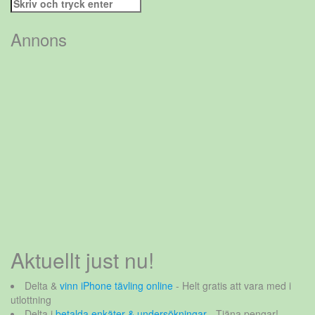
Sök
efter:
Annons
Aktuellt just nu!
Delta &
vinn iPhone tävling online
- Helt gratis att vara med i
utlottning
Delta i
betalda enkäter & undersökningar
- Tjäna pengar!