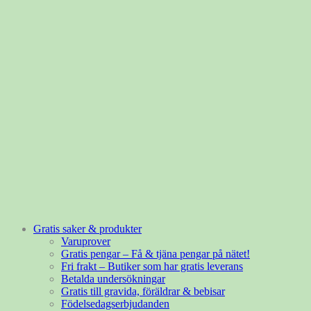
Gratis saker & produkter
Varuprover
Gratis pengar – Få & tjäna pengar på nätet!
Fri frakt – Butiker som har gratis leverans
Betalda undersökningar
Gratis till gravida, föräldrar & bebisar
Födelsedagserbjudanden