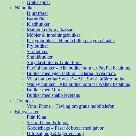
Gratis appar
Nätbutiker
Djuraffärer
Barnkläder
Klädbutiker
Matbutiker & matkassar
Möbler & inredningsbutiker
Parfymbutiker – Handla billig parfym på nätet
Prylbutiker
Skobutiker
Sminkbutiker
Smyckesbutik & Guldaffärer
PayPal butiker – Alla butiker som tar PayPal betalning
Butiker med egen faktura – Klarna, Svea m.m.
Vilka butiker tar Swish? – Alla Swish affärer online
Walley butiker – Alla butiker som tar Walley betalning
Butiker med Qliro
Butiker med snabb leverans
Tävlingar
Vinn iPhone – Tävling om gratis mobiltelefon
Billiga saker
Från Kina
Second hand & loppis
Goodiebags – Påsar & boxar med gåvor
Utförsäljning & lagerrensning