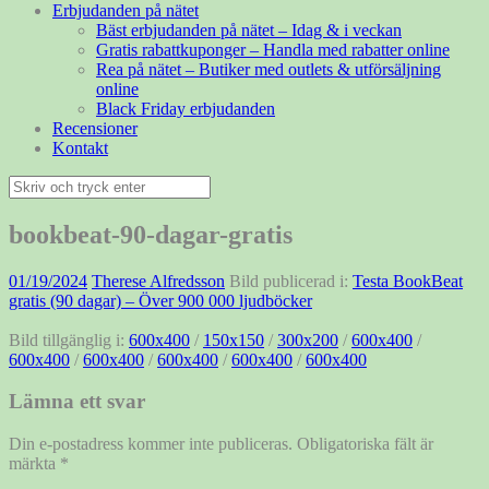
Erbjudanden på nätet
Bäst erbjudanden på nätet – Idag & i veckan
Gratis rabattkuponger – Handla med rabatter online
Rea på nätet – Butiker med outlets & utförsäljning
online
Black Friday erbjudanden
Recensioner
Kontakt
Sök
efter:
bookbeat-90-dagar-gratis
01/19/2024
Therese Alfredsson
Bild publicerad i:
Testa BookBeat
gratis (90 dagar) – Över 900 000 ljudböcker
Bild tillgänglig i:
600x400
/
150x150
/
300x200
/
600x400
/
600x400
/
600x400
/
600x400
/
600x400
/
600x400
Lämna ett svar
Din e-postadress kommer inte publiceras.
Obligatoriska fält är
märkta
*