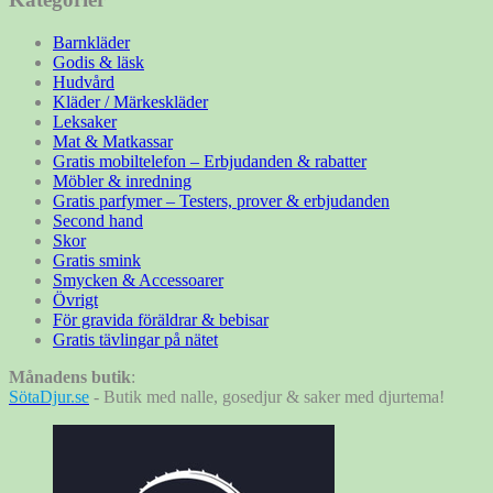
Barnkläder
Godis & läsk
Hudvård
Kläder / Märkeskläder
Leksaker
Mat & Matkassar
Gratis mobiltelefon – Erbjudanden & rabatter
Möbler & inredning
Gratis parfymer – Testers, prover & erbjudanden
Second hand
Skor
Gratis smink
Smycken & Accessoarer
Övrigt
För gravida föräldrar & bebisar
Gratis tävlingar på nätet
Månadens butik
:
SötaDjur.se
- Butik med nalle, gosedjur & saker med djurtema!