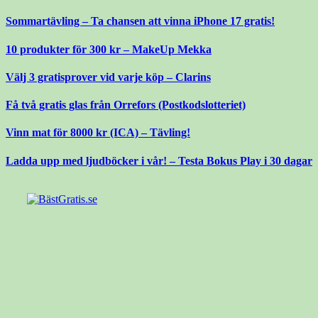
Gå
Sommartävling – Ta chansen att vinna iPhone 17 gratis!
till
innehåll
10 produkter för 300 kr – MakeUp Mekka
Välj 3 gratisprover vid varje köp – Clarins
Få två gratis glas från Orrefors (Postkodslotteriet)
Vinn mat för 8000 kr (ICA) – Tävling!
Ladda upp med ljudböcker i vår! – Testa Bokus Play i 30 dagar