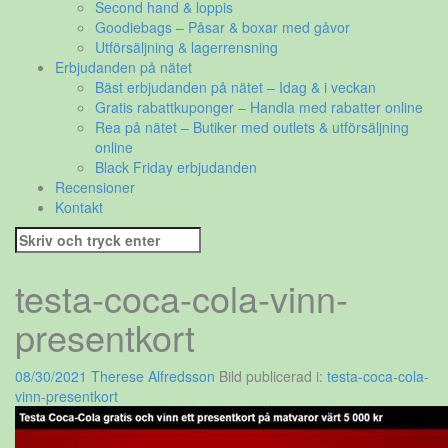
Second hand & loppis
Goodiebags – Påsar & boxar med gåvor
Utförsäljning & lagerrensning
Erbjudanden på nätet
Bäst erbjudanden på nätet – Idag & i veckan
Gratis rabattkuponger – Handla med rabatter online
Rea på nätet – Butiker med outlets & utförsäljning
online
Black Friday erbjudanden
Recensioner
Kontakt
Sök
efter:
testa-coca-cola-vinn-
presentkort
08/30/2021
Therese Alfredsson
Bild publicerad i:
testa-coca-cola-
vinn-presentkort