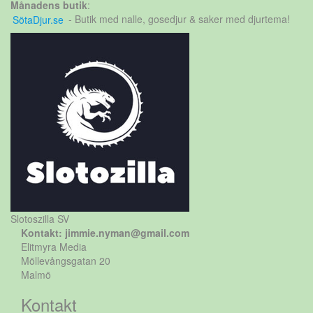
Månadens butik
:
SötaDjur.se
- Butik med nalle, gosedjur & saker med djurtema!
Slotoszilla SV
Kontakt: jimmie.nyman@gmail.com
Elitmyra Media
Möllevångsgatan 20
Malmö
Kontakt