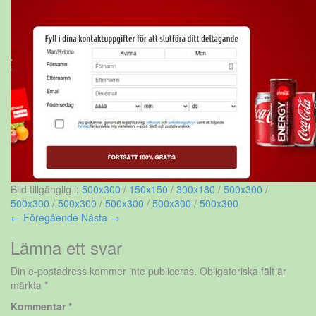
Bild tillgänglig i:
500x300
/
150x150
/
300x180
/
500x300
/
500x300
/
500x300
/
500x300
/
500x300
/
500x300
← Föregående
Nästa →
Lämna ett svar
Din e-postadress kommer inte publiceras.
Obligatoriska fält är
märkta
*
Kommentar
*