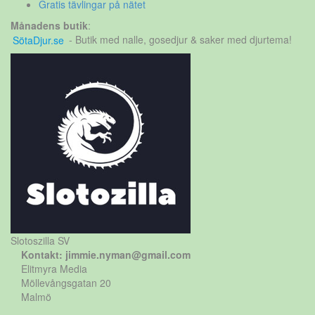
Gratis tävlingar på nätet
Månadens butik
:
SötaDjur.se
- Butik med nalle, gosedjur & saker med djurtema!
Slotoszilla SV
Kontakt: jimmie.nyman@gmail.com
Elitmyra Media
Möllevångsgatan 20
Malmö