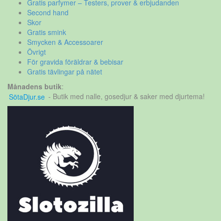
Gratis parfymer – Testers, prover & erbjudanden
Second hand
Skor
Gratis smink
Smycken & Accessoarer
Övrigt
För gravida föräldrar & bebisar
Gratis tävlingar på nätet
Månadens butik
:
SötaDjur.se
- Butik med nalle, gosedjur & saker med djurtema!