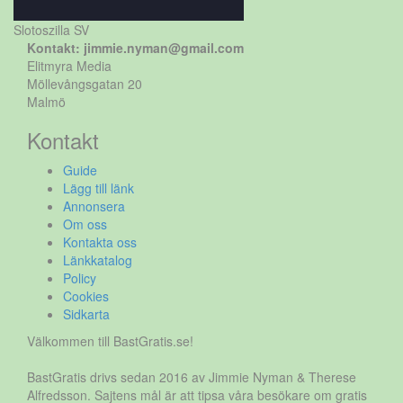
Slotoszilla SV
Kontakt: jimmie.nyman@gmail.com
Elitmyra Media
Möllevångsgatan 20
Malmö
Kontakt
Guide
Lägg till länk
Annonsera
Om oss
Kontakta oss
Länkkatalog
Policy
Cookies
Sidkarta
Välkommen till BastGratis.se!
BastGratis drivs sedan 2016 av Jimmie Nyman & Therese
Alfredsson. Sajtens mål är att tipsa våra besökare om gratis