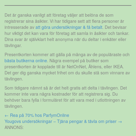
Det är ganska vanligt att företag väljer att belöna de som
registrerar sina åsikter. Vi har tidigare sett att flera personer är
intresserade av
att göra undersökningar & få betalt
. Det bevisar
hur viktigt det kan vara för företag att samla in åsikter och tankar.
Dina svar är självklart helt anonyma när du deltar i enkäter eller
tävlingar.
Presentkorten kommer att gälla på många av de populäraste och
bästa butikerna online
. Några exempel på butiker som
presentkorten är kopplade till är NetOnNet, Åhlens, eller IKEA.
Det ger dig ganska mycket frihet om du skulle stå som vinnare av
tävlingen.
Som tidigare nämnt så är det helt gratis att delta i tävlingen. Det
kommer inte vara några kostnader för att registrera sig. Du
behöver bara fylla i formuläret för att vara med i utlottningen av
tävlingen.
Inläggsnavigering
←
Rea på 70% hos ParfymOnline
Yougovs undersökningar – Tjäna pengar & tävla om priser
→
ANNONS: