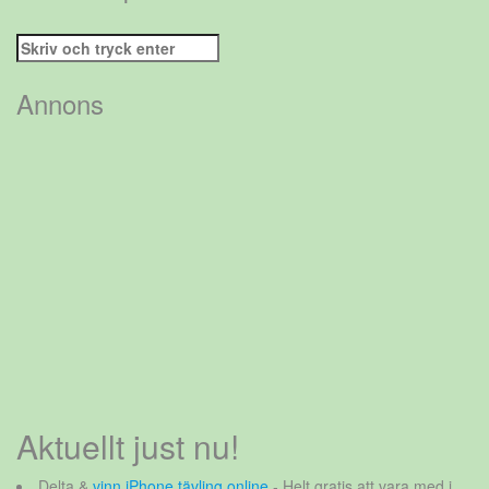
Sök
efter:
Annons
Aktuellt just nu!
Delta &
vinn iPhone tävling online
- Helt gratis att vara med i