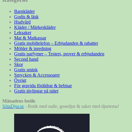
Barnkläder
Godis & läsk
Hudvård
Kläder / Märkeskläder
Leksaker
Mat & Matkassar
Gratis mobiltelefon – Erbjudanden & rabatter
Möbler & inredning
Gratis parfymer – Testers, prover & erbjudanden
Second hand
Skor
Gratis smink
Smycken & Accessoarer
Övrigt
För gravida föräldrar & bebisar
Gratis tävlingar på nätet
Månadens butik
:
SötaDjur.se
- Butik med nalle, gosedjur & saker med djurtema!