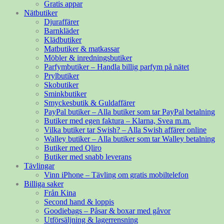
Gratis appar
Nätbutiker
Djuraffärer
Barnkläder
Klädbutiker
Matbutiker & matkassar
Möbler & inredningsbutiker
Parfymbutiker – Handla billig parfym på nätet
Prylbutiker
Skobutiker
Sminkbutiker
Smyckesbutik & Guldaffärer
PayPal butiker – Alla butiker som tar PayPal betalning
Butiker med egen faktura – Klarna, Svea m.m.
Vilka butiker tar Swish? – Alla Swish affärer online
Walley butiker – Alla butiker som tar Walley betalning
Butiker med Qliro
Butiker med snabb leverans
Tävlingar
Vinn iPhone – Tävling om gratis mobiltelefon
Billiga saker
Från Kina
Second hand & loppis
Goodiebags – Påsar & boxar med gåvor
Utförsäljning & lagerrensning