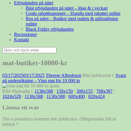
Erbjudanden på nätet
Bäst erbjudanden på nätet – Idag & i veckan
Gratis rabattkuponger – Handla med rabatter online
Rea på nätet – Butiker med outlets & utförsäljning
online
Black Friday erbjudanden
Recensioner
Kontakt
Sök
efter:
mat-butiker-10000-kr
03/17/2025
03/17/2025
Therese Alfredsson
Bild publicerad i:
Svara
på undersökning – Vinn mat för 10 000 kr
Bild tillgänglig i:
1138x588
/
150x150
/
300x155
/
768x397
/
1024x529
/
1138x588
/
1138x588
/
600x400
/
820x424
Lämna ett svar
Din e-postadress kommer inte publiceras.
Obligatoriska fält är
märkta
*