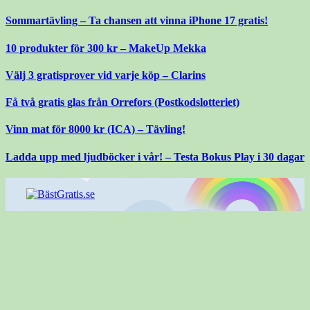
Gå
Sommartävling – Ta chansen att vinna iPhone 17 gratis!
till
innehåll
10 produkter för 300 kr – MakeUp Mekka
Välj 3 gratisprover vid varje köp – Clarins
Få två gratis glas från Orrefors (Postkodslotteriet)
Vinn mat för 8000 kr (ICA) – Tävling!
Ladda upp med ljudböcker i vår! – Testa Bokus Play i 30 dagar