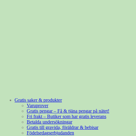
Gratis saker & produkter
Varuprover
Gratis pengar – Få & tjäna pengar på nätet!
Fri frakt – Butiker som har gratis leverans
Betalda undersökningar
Gratis till gravida, föräldrar & bebisar
Födelsedagserbjudanden