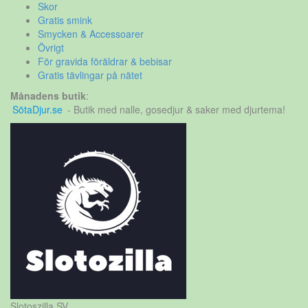
Skor
Gratis smink
Smycken & Accessoarer
Övrigt
För gravida föräldrar & bebisar
Gratis tävlingar på nätet
Månadens butik
:
SötaDjur.se
- Butik med nalle, gosedjur & saker med djurtema!
Slotoszilla SV