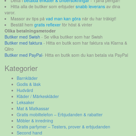
Delta i
betalda enkäter & undersökningar
- Tjäna pengar!
Hitta alla de butiker som erbjuder
snabb leverans
av dina
varor.
Massor av tips på
vad man kan göra
när du har tråkigt!
Beställ hem
gratis reflexer
för höst & vinter
Olika betalningsmetoder
Butiker med Swish
- Se vilka butiker som har Swish
Butiker med faktura
- Hitta en butik som har faktura via Klarna &
Qliro
Butiker med PayPal
- Hitta en butik som du kan betala via PayPal
Kategorier
Barnkläder
Godis & läsk
Hudvård
Kläder / Märkeskläder
Leksaker
Mat & Matkassar
Gratis mobiltelefon – Erbjudanden & rabatter
Möbler & inredning
Gratis parfymer – Testers, prover & erbjudanden
Second hand