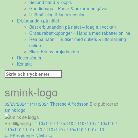
Second hand & loppis
Goodiebags – Påsar & boxar med gåvor
Utförsäljning & lagerrensning
Erbjudanden på nätet
Bäst erbjudanden på nätet – Idag & i veckan
Gratis rabattkuponger – Handla med rabatter online
Rea på nätet – Butiker med outlets & utförsäljning
online
Black Friday erbjudanden
Recensioner
Kontakt
Sök
efter:
smink-logo
02/29/2024
11/11/2024
Therese Alfredsson
Bild publicerad i:
smink-logo
Bild tillgänglig i:
110x110
/
110x110
/
110x110
/
110x110
/
110x110
/
110x110
/
110x110
/
110x110
/
110x110
← Föregående
Nästa →