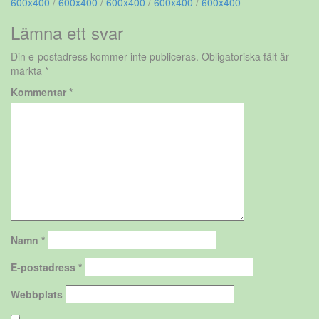
600x400
/
600x400
/
600x400
/
600x400
/
600x400
Lämna ett svar
Din e-postadress kommer inte publiceras.
Obligatoriska fält är
märkta
*
Kommentar
*
Namn
*
E-postadress
*
Webbplats