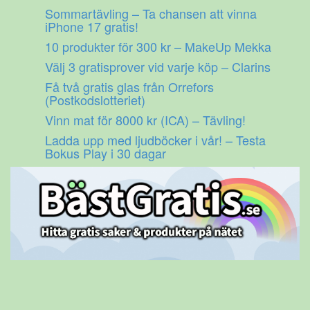
Gå
Sommartävling – Ta chansen att vinna
till
iPhone 17 gratis!
innehåll
10 produkter för 300 kr – MakeUp Mekka
Välj 3 gratisprover vid varje köp – Clarins
Få två gratis glas från Orrefors
(Postkodslotteriet)
Vinn mat för 8000 kr (ICA) – Tävling!
Ladda upp med ljudböcker i vår! – Testa
Bokus Play i 30 dagar