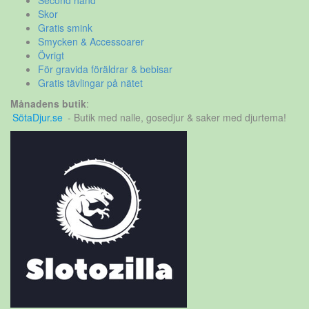
Second hand
Skor
Gratis smink
Smycken & Accessoarer
Övrigt
För gravida föräldrar & bebisar
Gratis tävlingar på nätet
Månadens butik
:
SötaDjur.se
- Butik med nalle, gosedjur & saker med djurtema!