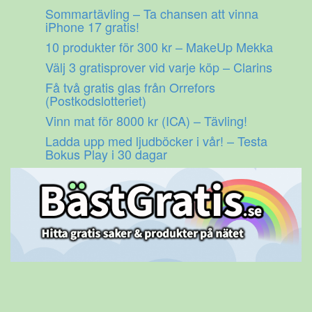
Gå
Sommartävling – Ta chansen att vinna
till
iPhone 17 gratis!
innehåll
10 produkter för 300 kr – MakeUp Mekka
Välj 3 gratisprover vid varje köp – Clarins
Få två gratis glas från Orrefors
(Postkodslotteriet)
Vinn mat för 8000 kr (ICA) – Tävling!
Ladda upp med ljudböcker i vår! – Testa
Bokus Play i 30 dagar