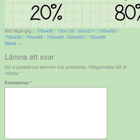
Bild tillgänglig i:
705x495
/
150x150
/
300x211
/
705x495
/
705x495
/
705x495
/
705x495
/
600x400
/
705x495
Nästa →
Lämna ett svar
Din e-postadress kommer inte publiceras.
Obligatoriska fält är
märkta
*
Kommentar
*