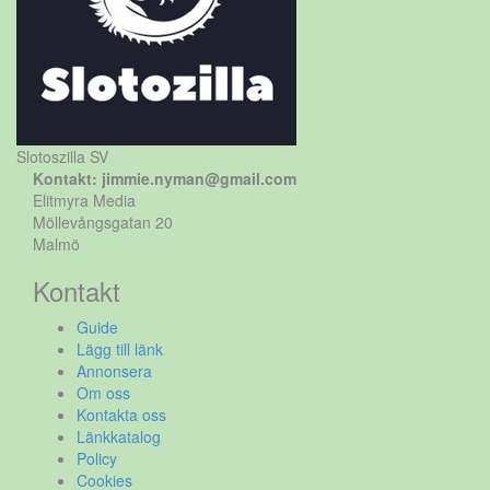
Slotoszilla SV
Kontakt: jimmie.nyman@gmail.com
Elitmyra Media
Möllevångsgatan 20
Malmö
Kontakt
Guide
Lägg till länk
Annonsera
Om oss
Kontakta oss
Länkkatalog
Policy
Cookies