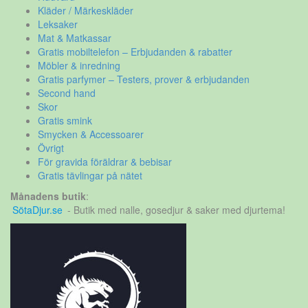
Kläder / Märkeskläder
Leksaker
Mat & Matkassar
Gratis mobiltelefon – Erbjudanden & rabatter
Möbler & inredning
Gratis parfymer – Testers, prover & erbjudanden
Second hand
Skor
Gratis smink
Smycken & Accessoarer
Övrigt
För gravida föräldrar & bebisar
Gratis tävlingar på nätet
Månadens butik
:
SötaDjur.se
- Butik med nalle, gosedjur & saker med djurtema!