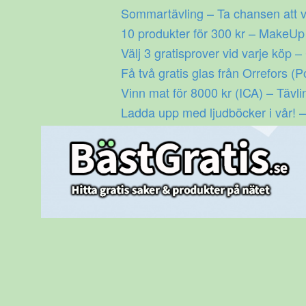
Gå
Sommartävling – Ta chansen att v
till
10 produkter för 300 kr – MakeU
innehåll
Välj 3 gratisprover vid varje köp –
Få två gratis glas från Orrefors (P
Vinn mat för 8000 kr (ICA) – Tävli
Ladda upp med ljudböcker i vår! –