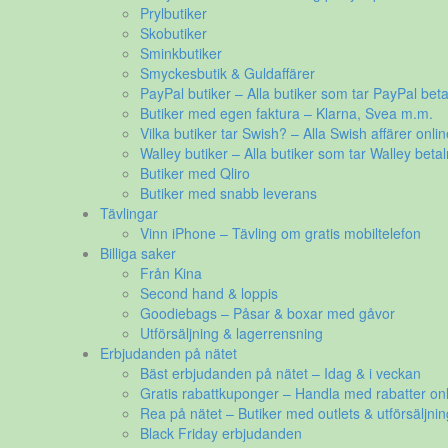
Prylbutiker
Skobutiker
Sminkbutiker
Smyckesbutik & Guldaffärer
PayPal butiker – Alla butiker som tar PayPal beta
Butiker med egen faktura – Klarna, Svea m.m.
Vilka butiker tar Swish? – Alla Swish affärer onlin
Walley butiker – Alla butiker som tar Walley betal
Butiker med Qliro
Butiker med snabb leverans
Tävlingar
Vinn iPhone – Tävling om gratis mobiltelefon
Billiga saker
Från Kina
Second hand & loppis
Goodiebags – Påsar & boxar med gåvor
Utförsäljning & lagerrensning
Erbjudanden på nätet
Bäst erbjudanden på nätet – Idag & i veckan
Gratis rabattkuponger – Handla med rabatter onl
Rea på nätet – Butiker med outlets & utförsäljnin
Black Friday erbjudanden