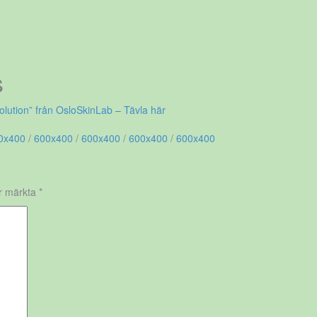
s
olution” från OsloSkinLab – Tävla här
0x400
/
600x400
/
600x400
/
600x400
/
600x400
är märkta
*