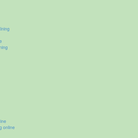
lning
e
ning
ine
g online