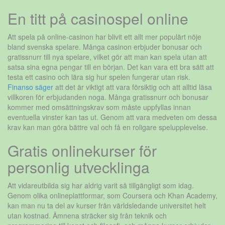
En titt på casinospel online
Att spela på online-casinon har blivit ett allt mer populärt nöje
bland svenska spelare. Många casinon erbjuder bonusar och
gratissnurr till nya spelare, vilket gör att man kan spela utan att
satsa sina egna pengar till en början. Det kan vara ett bra sätt att
testa ett casino och lära sig hur spelen fungerar utan risk.
Finanso säger
att det är viktigt att vara försiktig och att alltid läsa
villkoren för erbjudanden noga. Många gratissnurr och bonusar
kommer med omsättningskrav som måste uppfyllas innan
eventuella vinster kan tas ut. Genom att vara medveten om dessa
krav kan man göra bättre val och få en roligare spelupplevelse.
Gratis onlinekurser för
personlig utvecklinga
Att vidareutbilda sig har aldrig varit så tillgängligt som idag.
Genom olika onlineplattformar, som Coursera och Khan Academy,
kan man nu ta del av kurser från världsledande universitet helt
utan kostnad. Ämnena sträcker sig från teknik och