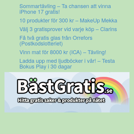
Gå
Sommartävling – Ta chansen att vinna
till
iPhone 17 gratis!
innehåll
10 produkter för 300 kr – MakeUp Mekka
Välj 3 gratisprover vid varje köp – Clarins
Få två gratis glas från Orrefors
(Postkodslotteriet)
Vinn mat för 8000 kr (ICA) – Tävling!
Ladda upp med ljudböcker i vår! – Testa
Bokus Play i 30 dagar