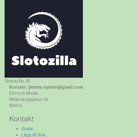
Slotoszilla SV
Kontakt: jimmie.nyman@gmail.com
Elitmyra Media
Möllevångsgatan 20
Malmö
Kontakt
Guide
Lägg till länk