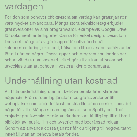
vardagen
För den som behöver effektivisera sin vardag kan gratistjänster
vara mycket användbara. Många stora teknikföretag erbjuder
gratisversioner av sina programvaror, exempelvis Google Drive
för dokumenthantering eller Canva för enkel design. Dessutom
finns det mängder av gratisappar för olika ändamål:
kalenderhantering, ekonomi, hälsa och fitness, samt språkstudier
för att nämna några. Dessa appar och program kan laddas ner
och användas utan kostnad, vilket gör att du kan utforska och
utvecklas utan att behöva investera i dyr programvara.
Underhållning utan kostnad
Att hitta underhållning utan att behöva betala är enklare än
någonsin. Från streamingtjänster med gratisversioner till
webbplatser som erbjuder kostnadsfria filmer och serier, finns det
något för alla. Många streamingtjänster, som Spotify och Tubi,
erbjuder gratisversioner där användare kan få tillgång till ett brett
bibliotek av musik, film och tv-serier med begränsad reklam.
Genom att använda dessa tjänster får du tillgång till högkvalitativt
innehåll utan att behöva betala för det.