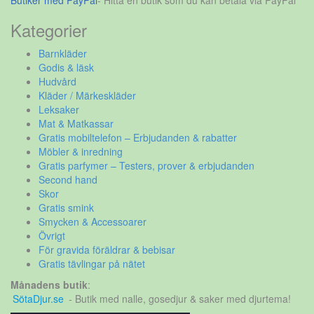
Butiker med PayPal
- Hitta en butik som du kan betala via PayPal
Kategorier
Barnkläder
Godis & läsk
Hudvård
Kläder / Märkeskläder
Leksaker
Mat & Matkassar
Gratis mobiltelefon – Erbjudanden & rabatter
Möbler & inredning
Gratis parfymer – Testers, prover & erbjudanden
Second hand
Skor
Gratis smink
Smycken & Accessoarer
Övrigt
För gravida föräldrar & bebisar
Gratis tävlingar på nätet
Månadens butik
:
SötaDjur.se
- Butik med nalle, gosedjur & saker med djurtema!