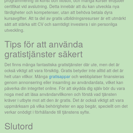
programmering till konst och filosofi, och många kurser erbjuder
certifikat vid avslutning. Detta innebär att du kan utveckla nya
färdigheter och kompetenser, utan att behöva betala dyra
kursavgifter. Att ta del av gratis utbildningsresurser är ett utmärkt
sätt att stärka sitt CV och samtidigt investera i sin personliga
utveckling.
Tips för att använda
gratistjänster säkert
Det finns många fantastiska gratistjänster där ute, men det är
också viktigt att vara försiktig. Gratis betyder inte alltid att det är
helt utan villkor. Många
gratisappar
och webbplatser finansieras
genom annonsering eller insamling av användardata, vilket kan
påverka din integritet online. För att skydda dig själv bör du vara
noga med att läsa användarvillkoren och förstå vad tjänsten
kräver i utbyte mot att den är gratis. Det är också viktigt att vara
uppmärksam på vilka behörigheter en app begär, speciellt om det
verkar onödigt i förhållande till tjänstens syfte.
Slutord