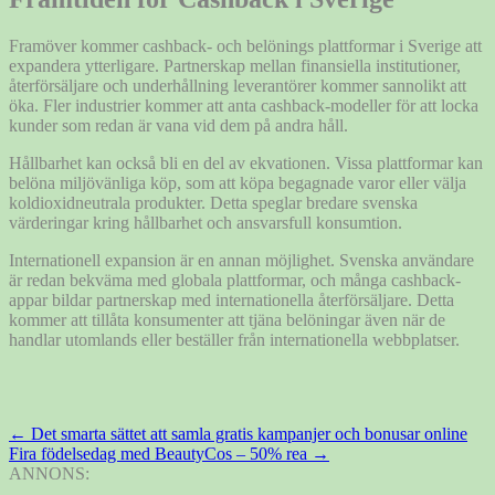
Framöver kommer cashback- och belönings plattformar i Sverige att
expandera ytterligare. Partnerskap mellan finansiella institutioner,
återförsäljare och underhållning leverantörer kommer sannolikt att
öka. Fler industrier kommer att anta cashback-modeller för att locka
kunder som redan är vana vid dem på andra håll.
Hållbarhet kan också bli en del av ekvationen. Vissa plattformar kan
belöna miljövänliga köp, som att köpa begagnade varor eller välja
koldioxidneutrala produkter. Detta speglar bredare svenska
värderingar kring hållbarhet och ansvarsfull konsumtion.
Internationell expansion är en annan möjlighet. Svenska användare
är redan bekväma med globala plattformar, och många cashback-
appar bildar partnerskap med internationella återförsäljare. Detta
kommer att tillåta konsumenter att tjäna belöningar även när de
handlar utomlands eller beställer från internationella webbplatser.
Inläggsnavigering
←
Det smarta sättet att samla gratis kampanjer och bonusar online
Fira födelsedag med BeautyCos – 50% rea
→
ANNONS: