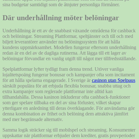
sina budgetar samtidigt som de åtnjuter personliga förmåner.
Där underhållning möter belöningar
Underhållning är ett av de snabbast växande områdena för cashback
och belöningar. Streaming Plattformar, speltjänster och till och med
biljett leverantörer använder nu belöningssystem för att hålla
kundens uppmärksamhet. Modellen fungerar eftersom underhållning
redan är en del av de dagliga rutinerna. Att lägga till ett lager av
belöningar förvandlar en vanlig utgift till något mer tillfredsställande.
Spelplattformar lyfter tydligt fram denna trend. Utöver vanliga
lojalitetspoäng fungerar bonusar och kampanjer ofta som incitament
för att hålla spelarna engagerade. I Sverige är
casinon utan Spelpaus
särskilt populära för att erbjuda flexibla bonusar, snabba uttag och
extra kampanjer som reglerade plattformar inte alltid kan
tillhandahålla. Dessa kasinon inkluderar ofta cashback-funktioner
som ger spelare tillbaka en del av sina förluster, vilket skapar
ytterligare en anledning till deras överklagande. För användarna gör
denna kombination av frihet och belöning dem attraktiva jämfört
med mer begränsade alternativ.
Samma logik sträcker sig till mobilspel och streaming. Konsumenter
uppskattar när plattformar erbjuder dem krediter, gratis provperioder