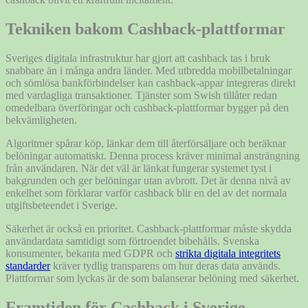
Tekniken bakom Cashback-plattformar
Sveriges digitala infrastruktur har gjort att cashback tas i bruk
snabbare än i många andra länder. Med utbredda mobilbetalningar
och sömlösa bankförbindelser kan cashback-appar integreras direkt
med vardagliga transaktioner. Tjänster som Swish tillåter redan
omedelbara överföringar och cashback-plattformar bygger på den
bekvämligheten.
Algoritmer spårar köp, länkar dem till återförsäljare och beräknar
belöningar automatiskt. Denna process kräver minimal ansträngning
från användaren. När det väl är länkat fungerar systemet tyst i
bakgrunden och ger belöningar utan avbrott. Det är denna nivå av
enkelhet som förklarar varför cashback blir en del av det normala
utgiftsbeteendet i Sverige.
Säkerhet är också en prioritet. Cashback-plattformar måste skydda
användardata samtidigt som förtroendet bibehålls. Svenska
konsumenter, bekanta med GDPR och
strikta digitala integritets
standarder
kräver tydlig transparens om hur deras data används.
Plattformar som lyckas är de som balanserar belöning med säkerhet.
Framtiden för Cashback i Sverige