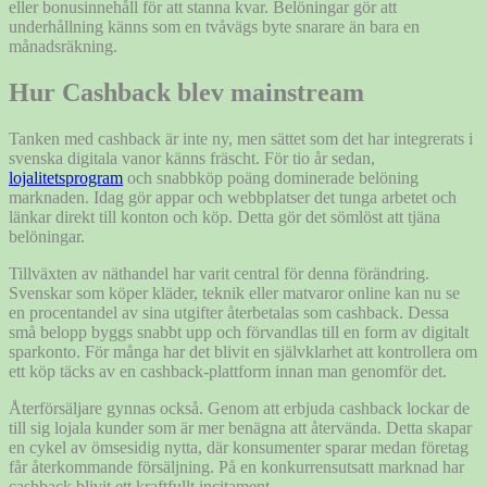
eller bonusinnehåll för att stanna kvar. Belöningar gör att
underhållning känns som en tvåvägs byte snarare än bara en
månadsräkning.
Hur Cashback blev mainstream
Tanken med cashback är inte ny, men sättet som det har integrerats i
svenska digitala vanor känns fräscht. För tio år sedan,
lojalitetsprogram
och snabbköp poäng dominerade belöning
marknaden. Idag gör appar och webbplatser det tunga arbetet och
länkar direkt till konton och köp. Detta gör det sömlöst att tjäna
belöningar.
Tillväxten av näthandel har varit central för denna förändring.
Svenskar som köper kläder, teknik eller matvaror online kan nu se
en procentandel av sina utgifter återbetalas som cashback. Dessa
små belopp byggs snabbt upp och förvandlas till en form av digitalt
sparkonto. För många har det blivit en självklarhet att kontrollera om
ett köp täcks av en cashback-plattform innan man genomför det.
Återförsäljare gynnas också. Genom att erbjuda cashback lockar de
till sig lojala kunder som är mer benägna att återvända. Detta skapar
en cykel av ömsesidig nytta, där konsumenter sparar medan företag
får återkommande försäljning. På en konkurrensutsatt marknad har
cashback blivit ett kraftfullt incitament.