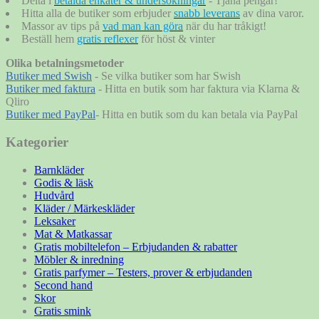
Delta i
betalda enkäter & undersökningar
- Tjäna pengar!
Hitta alla de butiker som erbjuder
snabb leverans
av dina varor.
Massor av tips på
vad man kan göra
när du har tråkigt!
Beställ hem
gratis reflexer
för höst & vinter
Olika betalningsmetoder
Butiker med Swish
- Se vilka butiker som har Swish
Butiker med faktura
- Hitta en butik som har faktura via Klarna &
Qliro
Butiker med PayPal
- Hitta en butik som du kan betala via PayPal
Kategorier
Barnkläder
Godis & läsk
Hudvård
Kläder / Märkeskläder
Leksaker
Mat & Matkassar
Gratis mobiltelefon – Erbjudanden & rabatter
Möbler & inredning
Gratis parfymer – Testers, prover & erbjudanden
Second hand
Skor
Gratis smink