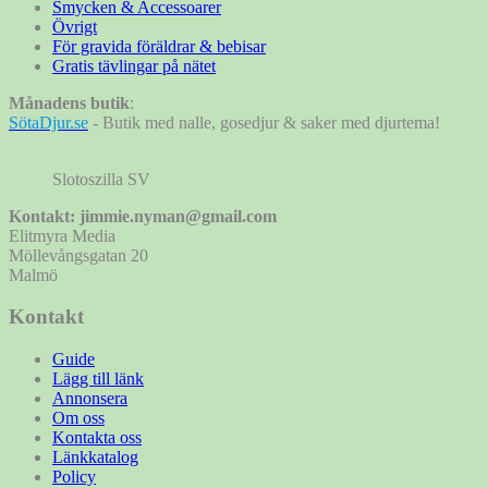
Smycken & Accessoarer
Övrigt
För gravida föräldrar & bebisar
Gratis tävlingar på nätet
Månadens butik
:
SötaDjur.se
- Butik med nalle, gosedjur & saker med djurtema!
Slotoszilla SV
Kontakt: jimmie.nyman@gmail.com
Elitmyra Media
Möllevångsgatan 20
Malmö
Kontakt
Guide
Lägg till länk
Annonsera
Om oss
Kontakta oss
Länkkatalog
Policy