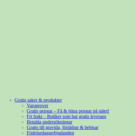
Gratis saker & produkter
Varuprover
Gratis pengar – Få & tjäna pengar på nätet!
Fri frakt – Butiker som har gratis leverans
Betalda undersökningar
Gratis till gravida, föräldrar & bebisar
Födelsedagserbjudanden