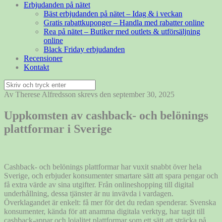
Erbjudanden på nätet
Bäst erbjudanden på nätet – Idag & i veckan
Gratis rabattkuponger – Handla med rabatter online
Rea på nätet – Butiker med outlets & utförsäljning
online
Black Friday erbjudanden
Recensioner
Kontakt
Sök
efter:
Av Therese Alfredsson skrevs den september 30, 2025
Uppkomsten av cashback- och belönings
plattformar i Sverige
Cashback- och belönings plattformar har vuxit snabbt över hela
Sverige, och erbjuder konsumenter smartare sätt att spara pengar och
få extra värde av sina utgifter. Från onlineshopping till digital
underhållning, dessa tjänster är nu invävda i vardagen.
Överklagandet är enkelt: få mer för det du redan spenderar. Svenska
konsumenter, kända för att anamma digitala verktyg, har tagit till
cashback-appar och lojalitet plattformar som ett sätt att sträcka på