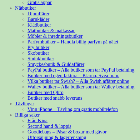
Gratis appar
Nätbutiker
Djuraffärer
Barnkläder
Klädbutiker
Matbutiker & matkassar
Möbler & inredningsbutiker
Parfymbutiker – Handla billig parfym på nätet
Prylbutiker
Skobutiker
Sminkbutiker
Smyckesbutik & Guldaffärer
PayPal butiker – Alla butiker som tar PayPal betalning
Butiker med egen faktura – Klarna, Svea m.m.
Vilka butiker tar Swish? – Alla Swish affärer online
Walley butiker – Alla butiker som tar Walley betalning
Butiker med Qliro
Butiker med snabb leverans
Tävlingar
Vinn iPhone – Tävling om gratis mobiltelefon
Billiga saker
Från Kina
Second hand & loppis
Goodiebags – Påsar & boxar med gåvor
Utförsäljning & lagerrensning