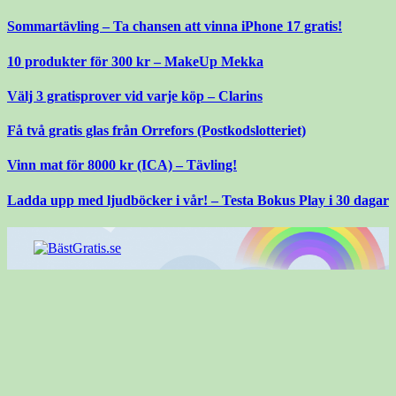
Gå
Sommartävling – Ta chansen att vinna iPhone 17 gratis!
till
innehåll
10 produkter för 300 kr – MakeUp Mekka
Välj 3 gratisprover vid varje köp – Clarins
Få två gratis glas från Orrefors (Postkodslotteriet)
Vinn mat för 8000 kr (ICA) – Tävling!
Ladda upp med ljudböcker i vår! – Testa Bokus Play i 30 dagar