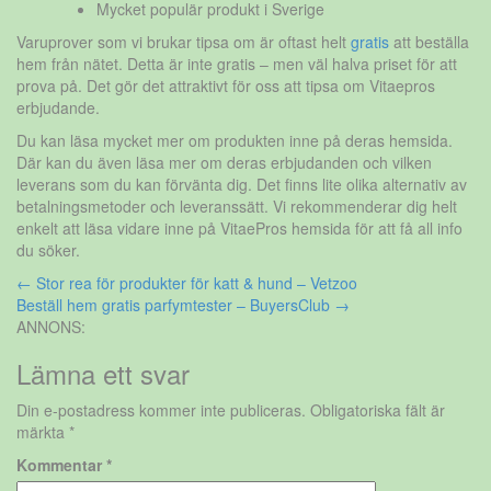
Mycket populär produkt i Sverige
Varuprover som vi brukar tipsa om är oftast helt
gratis
att beställa
hem från nätet. Detta är inte gratis – men väl halva priset för att
prova på. Det gör det attraktivt för oss att tipsa om Vitaepros
erbjudande.
Du kan läsa mycket mer om produkten inne på deras hemsida.
Där kan du även läsa mer om deras erbjudanden och vilken
leverans som du kan förvänta dig. Det finns lite olika alternativ av
betalningsmetoder och leveranssätt. Vi rekommenderar dig helt
enkelt att läsa vidare inne på VitaePros hemsida för att få all info
du söker.
Inläggsnavigering
←
Stor rea för produkter för katt & hund – Vetzoo
Beställ hem gratis parfymtester – BuyersClub
→
ANNONS:
Lämna ett svar
Din e-postadress kommer inte publiceras.
Obligatoriska fält är
märkta
*
Kommentar
*