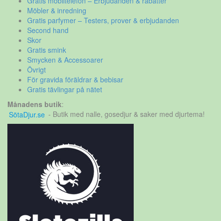
Gratis mobiltelefon – Erbjudanden & rabatter
Möbler & inredning
Gratis parfymer – Testers, prover & erbjudanden
Second hand
Skor
Gratis smink
Smycken & Accessoarer
Övrigt
För gravida föräldrar & bebisar
Gratis tävlingar på nätet
Månadens butik
:
SötaDjur.se
- Butik med nalle, gosedjur & saker med djurtema!