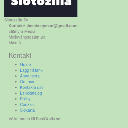
Slotoszilla SV
Kontakt: jimmie.nyman@gmail.com
Elitmyra Media
Möllevångsgatan 20
Malmö
Kontakt
Guide
Lägg till länk
Annonsera
Om oss
Kontakta oss
Länkkatalog
Policy
Cookies
Sidkarta
Välkommen till BastGratis.se!