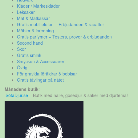
Kläder / Märkeskläder
Leksaker
Mat & Matkassar
Gratis mobiltelefon – Erbjudanden & rabatter
Möbler & inredning
Gratis parfymer – Testers, prover & erbjudanden
Second hand
Skor
Gratis smink
Smycken & Accessoarer
Övrigt
För gravida föräldrar & bebisar
Gratis tävlingar på nätet
Månadens butik
:
SötaDjur.se
- Butik med nalle, gosedjur & saker med djurtema!