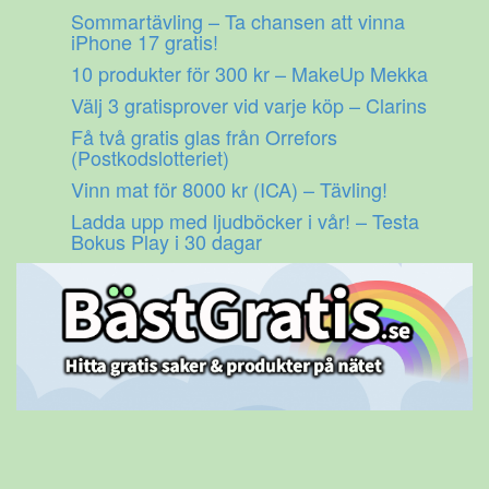
Gå
Sommartävling – Ta chansen att vinna
till
iPhone 17 gratis!
innehåll
10 produkter för 300 kr – MakeUp Mekka
Välj 3 gratisprover vid varje köp – Clarins
Få två gratis glas från Orrefors
(Postkodslotteriet)
Vinn mat för 8000 kr (ICA) – Tävling!
Ladda upp med ljudböcker i vår! – Testa
Bokus Play i 30 dagar