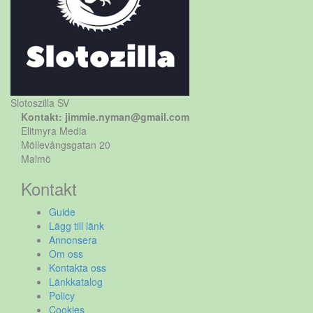
Slotoszilla SV
Kontakt: jimmie.nyman@gmail.com
Elitmyra Media
Möllevångsgatan 20
Malmö
Kontakt
Guide
Lägg till länk
Annonsera
Om oss
Kontakta oss
Länkkatalog
Policy
Cookies