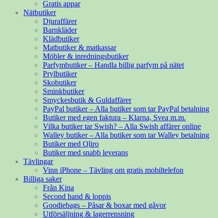
Gratis appar
Nätbutiker
Djuraffärer
Barnkläder
Klädbutiker
Matbutiker & matkassar
Möbler & inredningsbutiker
Parfymbutiker – Handla billig parfym på nätet
Prylbutiker
Skobutiker
Sminkbutiker
Smyckesbutik & Guldaffärer
PayPal butiker – Alla butiker som tar PayPal betalning
Butiker med egen faktura – Klarna, Svea m.m.
Vilka butiker tar Swish? – Alla Swish affärer online
Walley butiker – Alla butiker som tar Walley betalning
Butiker med Qliro
Butiker med snabb leverans
Tävlingar
Vinn iPhone – Tävling om gratis mobiltelefon
Billiga saker
Från Kina
Second hand & loppis
Goodiebags – Påsar & boxar med gåvor
Utförsäljning & lagerrensning