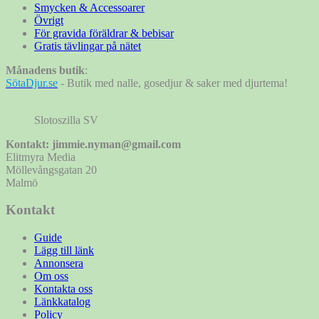
Smycken & Accessoarer
Övrigt
För gravida föräldrar & bebisar
Gratis tävlingar på nätet
Månadens butik
:
SötaDjur.se
- Butik med nalle, gosedjur & saker med djurtema!
Slotoszilla SV
Kontakt: jimmie.nyman@gmail.com
Elitmyra Media
Möllevångsgatan 20
Malmö
Kontakt
Guide
Lägg till länk
Annonsera
Om oss
Kontakta oss
Länkkatalog
Policy