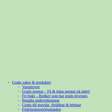
Gratis saker & produkter
Varuprover
Gratis pengar – Få & tjäna pengar på nätet!
Fri frakt – Butiker som har gratis leverans
Betalda undersökningar
Gratis till gravida, föräldrar & bebisar
Födelsedagserbjudanden