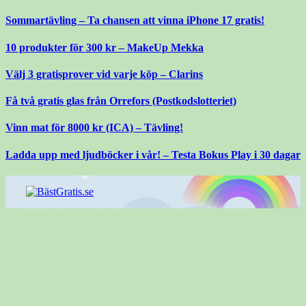
Gå
Sommartävling – Ta chansen att vinna iPhone 17 gratis!
till
innehåll
10 produkter för 300 kr – MakeUp Mekka
Välj 3 gratisprover vid varje köp – Clarins
Få två gratis glas från Orrefors (Postkodslotteriet)
Vinn mat för 8000 kr (ICA) – Tävling!
Ladda upp med ljudböcker i vår! – Testa Bokus Play i 30 dagar