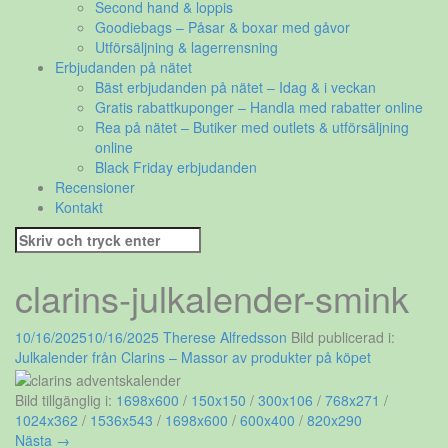
Second hand & loppis
Goodiebags – Påsar & boxar med gåvor
Utförsäljning & lagerrensning
Erbjudanden på nätet
Bäst erbjudanden på nätet – Idag & i veckan
Gratis rabattkuponger – Handla med rabatter online
Rea på nätet – Butiker med outlets & utförsäljning
online
Black Friday erbjudanden
Recensioner
Kontakt
Sök
efter:
clarins-julkalender-smink
10/16/2025
10/16/2025
Therese Alfredsson
Bild publicerad i:
Julkalender från Clarins – Massor av produkter på köpet
Bild tillgänglig i:
1698x600
/
150x150
/
300x106
/
768x271
/
1024x362
/
1536x543
/
1698x600
/
600x400
/
820x290
Nästa →