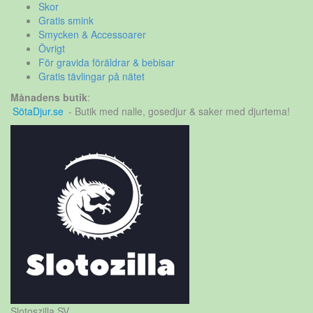
Skor
Gratis smink
Smycken & Accessoarer
Övrigt
För gravida föräldrar & bebisar
Gratis tävlingar på nätet
Månadens butik
:
SötaDjur.se
- Butik med nalle, gosedjur & saker med djurtema!
Slotoszilla SV