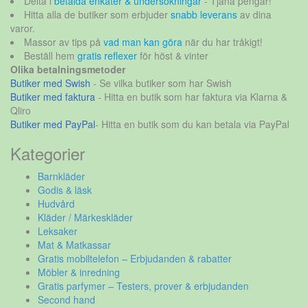
Delta i
betalda enkäter & undersökningar
- Tjäna pengar!
Hitta alla de butiker som erbjuder
snabb leverans
av dina
varor.
Massor av tips på
vad man kan göra
när du har tråkigt!
Beställ hem
gratis reflexer
för höst & vinter
Olika betalningsmetoder
Butiker med Swish
- Se vilka butiker som har Swish
Butiker med faktura
- Hitta en butik som har faktura via Klarna &
Qliro
Butiker med PayPal
- Hitta en butik som du kan betala via PayPal
Kategorier
Barnkläder
Godis & läsk
Hudvård
Kläder / Märkeskläder
Leksaker
Mat & Matkassar
Gratis mobiltelefon – Erbjudanden & rabatter
Möbler & inredning
Gratis parfymer – Testers, prover & erbjudanden
Second hand