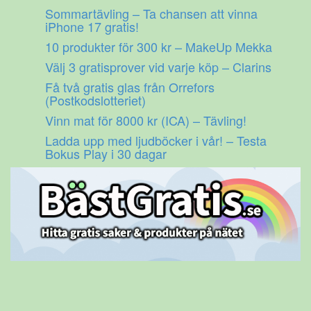
Gå
Sommartävling – Ta chansen att vinna
till
iPhone 17 gratis!
innehåll
10 produkter för 300 kr – MakeUp Mekka
Välj 3 gratisprover vid varje köp – Clarins
Få två gratis glas från Orrefors
(Postkodslotteriet)
Vinn mat för 8000 kr (ICA) – Tävling!
Ladda upp med ljudböcker i vår! – Testa
Bokus Play i 30 dagar