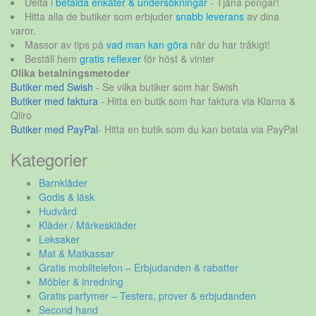
Delta i
betalda enkäter & undersökningar
- Tjäna pengar!
Hitta alla de butiker som erbjuder
snabb leverans
av dina
varor.
Massor av tips på
vad man kan göra
när du har tråkigt!
Beställ hem
gratis reflexer
för höst & vinter
Olika betalningsmetoder
Butiker med Swish
- Se vilka butiker som har Swish
Butiker med faktura
- Hitta en butik som har faktura via Klarna &
Qliro
Butiker med PayPal
- Hitta en butik som du kan betala via PayPal
Kategorier
Barnkläder
Godis & läsk
Hudvård
Kläder / Märkeskläder
Leksaker
Mat & Matkassar
Gratis mobiltelefon – Erbjudanden & rabatter
Möbler & inredning
Gratis parfymer – Testers, prover & erbjudanden
Second hand