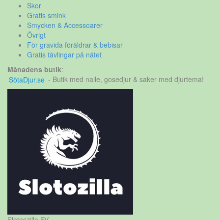
Skor
Gratis smink
Smycken & Accessoarer
Övrigt
För gravida föräldrar & bebisar
Gratis tävlingar på nätet
Månadens butik
:
SötaDjur.se
- Butik med nalle, gosedjur & saker med djurtema!
Slotoszilla SV