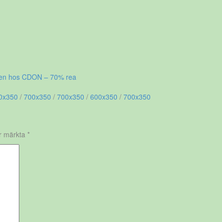
sen hos CDON – 70% rea
0x350
/
700x350
/
700x350
/
600x350
/
700x350
är märkta
*