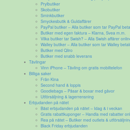
Prylbutiker
Skobutiker
Sminkbutiker
Smyckesbutik & Guldaffärer
PayPal butiker – Alla butiker som tar PayPal beta
Butiker med egen faktura – Klarna, Svea m.m.
Vilka butiker tar Swish? – Alla Swish affärer onlin
Walley butiker – Alla butiker som tar Walley betal
Butiker med Qliro
Butiker med snabb leverans
Tävlingar
Vinn iPhone – Tävling om gratis mobiltelefon
Billiga saker
Från Kina
Second hand & loppis
Goodiebags – Påsar & boxar med gåvor
Utförsäljning & lagerrensning
Erbjudanden på nätet
Bäst erbjudanden på nätet – Idag & i veckan
Gratis rabattkuponger – Handla med rabatter onl
Rea på nätet – Butiker med outlets & utförsäljnin
Black Friday erbjudanden