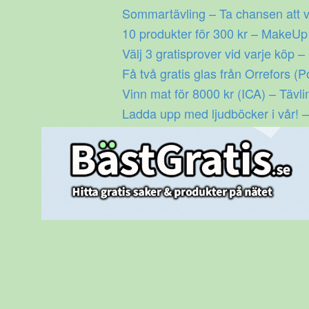
Gå
Sommartävling – Ta chansen att v
till
10 produkter för 300 kr – MakeU
innehåll
Välj 3 gratisprover vid varje köp –
Få två gratis glas från Orrefors (P
Vinn mat för 8000 kr (ICA) – Tävli
Ladda upp med ljudböcker i vår! –