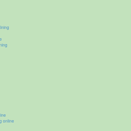
lning
e
ning
ine
g online