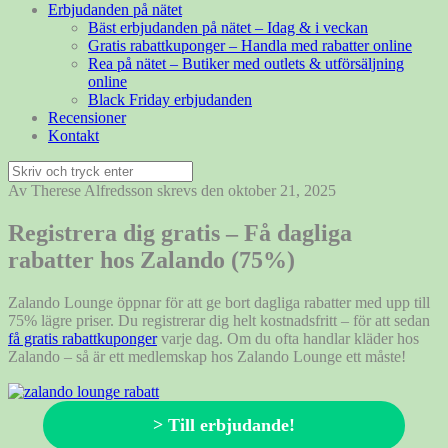
Erbjudanden på nätet
Bäst erbjudanden på nätet – Idag & i veckan
Gratis rabattkuponger – Handla med rabatter online
Rea på nätet – Butiker med outlets & utförsäljning
online
Black Friday erbjudanden
Recensioner
Kontakt
Sök
efter:
Av Therese Alfredsson skrevs den oktober 21, 2025
Registrera dig gratis – Få dagliga
rabatter hos Zalando (75%)
Zalando Lounge öppnar för att ge bort dagliga rabatter med upp till
75% lägre priser. Du registrerar dig helt kostnadsfritt – för att sedan
få gratis rabattkuponger
varje dag. Om du ofta handlar kläder hos
Zalando – så är ett medlemskap hos Zalando Lounge ett måste!
> Till erbjudande!