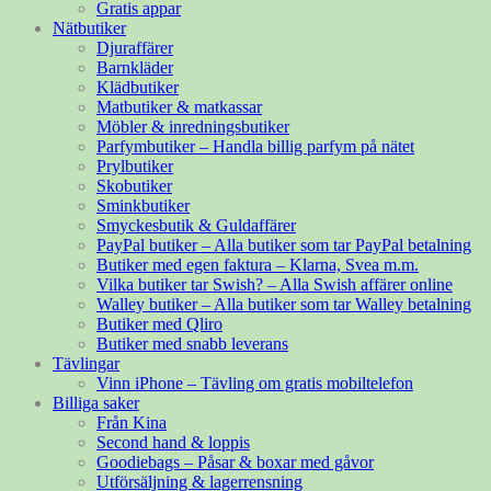
Gratis appar
Nätbutiker
Djuraffärer
Barnkläder
Klädbutiker
Matbutiker & matkassar
Möbler & inredningsbutiker
Parfymbutiker – Handla billig parfym på nätet
Prylbutiker
Skobutiker
Sminkbutiker
Smyckesbutik & Guldaffärer
PayPal butiker – Alla butiker som tar PayPal betalning
Butiker med egen faktura – Klarna, Svea m.m.
Vilka butiker tar Swish? – Alla Swish affärer online
Walley butiker – Alla butiker som tar Walley betalning
Butiker med Qliro
Butiker med snabb leverans
Tävlingar
Vinn iPhone – Tävling om gratis mobiltelefon
Billiga saker
Från Kina
Second hand & loppis
Goodiebags – Påsar & boxar med gåvor
Utförsäljning & lagerrensning