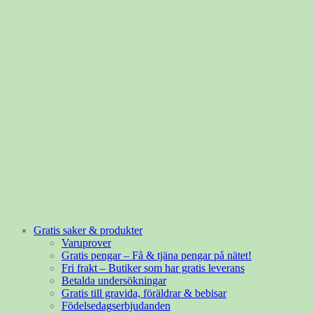
Gratis saker & produkter
Varuprover
Gratis pengar – Få & tjäna pengar på nätet!
Fri frakt – Butiker som har gratis leverans
Betalda undersökningar
Gratis till gravida, föräldrar & bebisar
Födelsedagserbjudanden