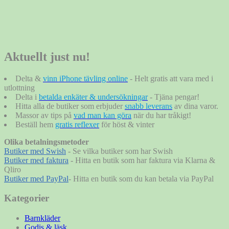
Aktuellt just nu!
Delta &
vinn iPhone tävling online
- Helt gratis att vara med i
utlottning
Delta i
betalda enkäter & undersökningar
- Tjäna pengar!
Hitta alla de butiker som erbjuder
snabb leverans
av dina varor.
Massor av tips på
vad man kan göra
när du har tråkigt!
Beställ hem
gratis reflexer
för höst & vinter
Olika betalningsmetoder
Butiker med Swish
- Se vilka butiker som har Swish
Butiker med faktura
- Hitta en butik som har faktura via Klarna &
Qliro
Butiker med PayPal
- Hitta en butik som du kan betala via PayPal
Kategorier
Barnkläder
Godis & läsk