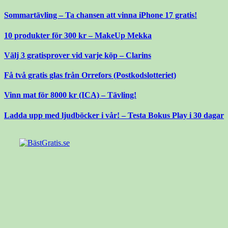
Gå
Sommartävling – Ta chansen att vinna iPhone 17 gratis!
till
innehåll
10 produkter för 300 kr – MakeUp Mekka
Välj 3 gratisprover vid varje köp – Clarins
Få två gratis glas från Orrefors (Postkodslotteriet)
Vinn mat för 8000 kr (ICA) – Tävling!
Ladda upp med ljudböcker i vår! – Testa Bokus Play i 30 dagar