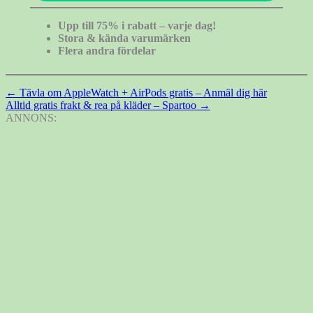
Upp till 75% i rabatt – varje dag!
Stora & kända varumärken
Flera andra fördelar
Inläggsnavigering
←
Tävla om AppleWatch + AirPods gratis – Anmäl dig här
Alltid gratis frakt & rea på kläder – Spartoo
→
ANNONS: