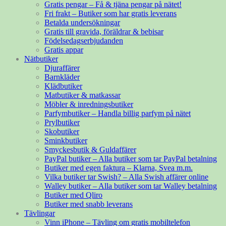
Gratis pengar – Få & tjäna pengar på nätet!
Fri frakt – Butiker som har gratis leverans
Betalda undersökningar
Gratis till gravida, föräldrar & bebisar
Födelsedagserbjudanden
Gratis appar
Nätbutiker
Djuraffärer
Barnkläder
Klädbutiker
Matbutiker & matkassar
Möbler & inredningsbutiker
Parfymbutiker – Handla billig parfym på nätet
Prylbutiker
Skobutiker
Sminkbutiker
Smyckesbutik & Guldaffärer
PayPal butiker – Alla butiker som tar PayPal betalning
Butiker med egen faktura – Klarna, Svea m.m.
Vilka butiker tar Swish? – Alla Swish affärer online
Walley butiker – Alla butiker som tar Walley betalning
Butiker med Qliro
Butiker med snabb leverans
Tävlingar
Vinn iPhone – Tävling om gratis mobiltelefon