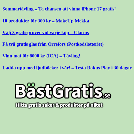
Gå
Sommartävling – Ta chansen att vinna iPhone 17 gratis!
till
innehåll
10 produkter för 300 kr – MakeUp Mekka
Välj 3 gratisprover vid varje köp – Clarins
Få två gratis glas från Orrefors (Postkodslotteriet)
Vinn mat för 8000 kr (ICA) – Tävling!
Ladda upp med ljudböcker i vår! – Testa Bokus Play i 30 dagar