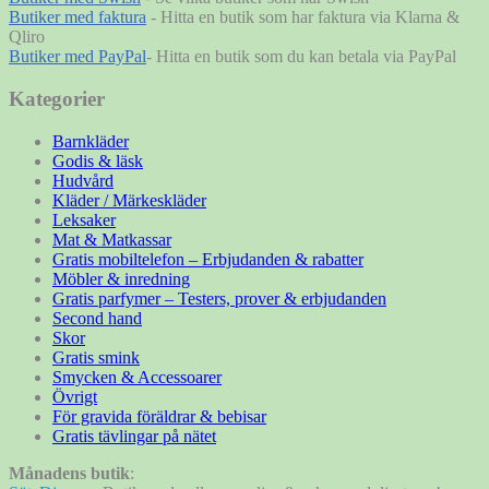
Butiker med faktura
- Hitta en butik som har faktura via Klarna &
Qliro
Butiker med PayPal
- Hitta en butik som du kan betala via PayPal
Kategorier
Barnkläder
Godis & läsk
Hudvård
Kläder / Märkeskläder
Leksaker
Mat & Matkassar
Gratis mobiltelefon – Erbjudanden & rabatter
Möbler & inredning
Gratis parfymer – Testers, prover & erbjudanden
Second hand
Skor
Gratis smink
Smycken & Accessoarer
Övrigt
För gravida föräldrar & bebisar
Gratis tävlingar på nätet
Månadens butik
: