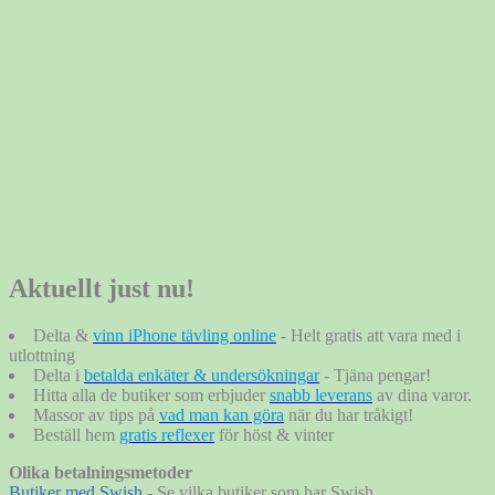
Aktuellt just nu!
Delta &
vinn iPhone tävling online
- Helt gratis att vara med i
utlottning
Delta i
betalda enkäter & undersökningar
- Tjäna pengar!
Hitta alla de butiker som erbjuder
snabb leverans
av dina varor.
Massor av tips på
vad man kan göra
när du har tråkigt!
Beställ hem
gratis reflexer
för höst & vinter
Olika betalningsmetoder
Butiker med Swish
- Se vilka butiker som har Swish