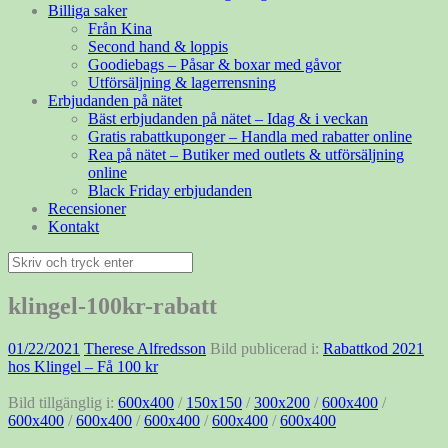
Billiga saker
Från Kina
Second hand & loppis
Goodiebags – Påsar & boxar med gåvor
Utförsäljning & lagerrensning
Erbjudanden på nätet
Bäst erbjudanden på nätet – Idag & i veckan
Gratis rabattkuponger – Handla med rabatter online
Rea på nätet – Butiker med outlets & utförsäljning
online
Black Friday erbjudanden
Recensioner
Kontakt
Sök
efter:
klingel-100kr-rabatt
01/22/2021
Therese Alfredsson
Bild publicerad i:
Rabattkod 2021
hos Klingel – Få 100 kr
Bild tillgänglig i:
600x400
/
150x150
/
300x200
/
600x400
/
600x400
/
600x400
/
600x400
/
600x400
/
600x400