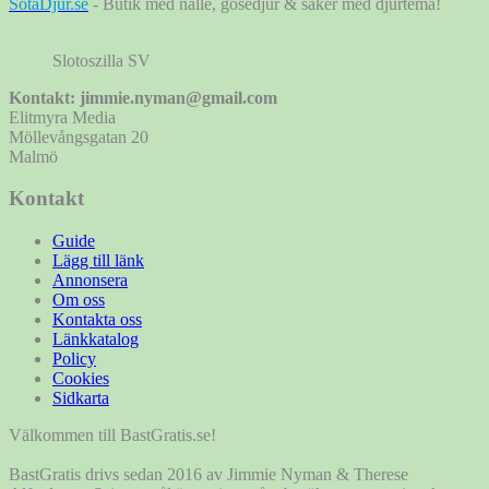
SötaDjur.se
- Butik med nalle, gosedjur & saker med djurtema!
Slotoszilla SV
Kontakt: jimmie.nyman@gmail.com
Elitmyra Media
Möllevångsgatan 20
Malmö
Kontakt
Guide
Lägg till länk
Annonsera
Om oss
Kontakta oss
Länkkatalog
Policy
Cookies
Sidkarta
Välkommen till BastGratis.se!
BastGratis drivs sedan 2016 av Jimmie Nyman & Therese