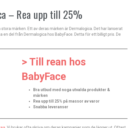
ca – Rea upp till 25%
stora märken. Ett av deras märken är Dermalogica. Det har lanserat
n del från Dermalogica hos BabyFace. Detta för ett billigt pris. De
> Till rean hos
BabyFace
Bra utbud med noga utvalda produkter &
märken
Rea upp till 25% på massor av varor
Snabba leveranser
rea
. Vi brukar ofta skriva om deras kampanjer som de lägger ut. Oftast