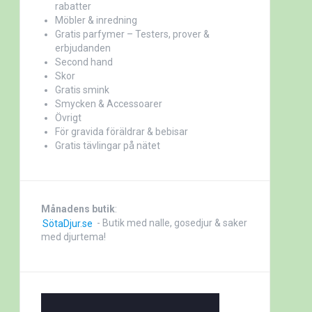
rabatter
Möbler & inredning
Gratis parfymer – Testers, prover &
erbjudanden
Second hand
Skor
Gratis smink
Smycken & Accessoarer
Övrigt
För gravida föräldrar & bebisar
Gratis tävlingar på nätet
Månadens butik
:
SötaDjur.se
- Butik med nalle, gosedjur & saker
med djurtema!