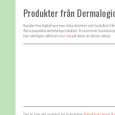
Produkter från Dermalogi
Kunder hos BabyFace kan hitta skönhet och hudvård från 
flera populära skönhetsprodukter. Du kommer kunna köpa e
har nämligen alltid en
stor rea
på delar av deras utbud.
Det är inte alls ovanligt att man hittar
BabyFace rabatt & 