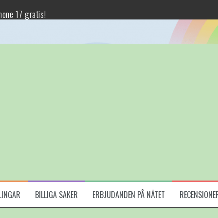
one 17 gratis!
a
s
lotteriet)
Bokus Play i 30 dagar
LINGAR
BILLIGA SAKER
ERBJUDANDEN PÅ NÄTET
RECENSIONE