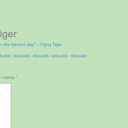
iger
r Alla hjärtans dag? – Flying Tiger
4x468
/
834x468
/
834x468
/
600x400
/
820x460
är märkta
*