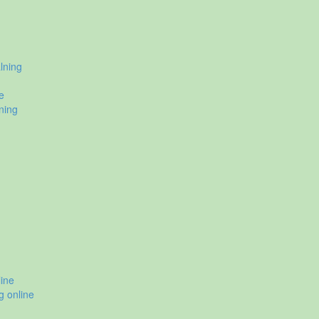
lning
e
ning
ine
g online