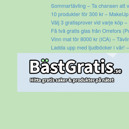
Gå
Sommartävling – Ta chansen att v
till
10 produkter för 300 kr – MakeU
innehåll
Välj 3 gratisprover vid varje köp –
Få två gratis glas från Orrefors (P
Vinn mat för 8000 kr (ICA) – Tävli
Ladda upp med ljudböcker i vår! –