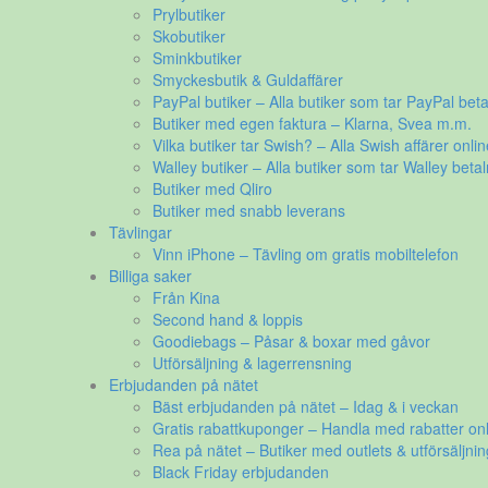
Prylbutiker
Skobutiker
Sminkbutiker
Smyckesbutik & Guldaffärer
PayPal butiker – Alla butiker som tar PayPal beta
Butiker med egen faktura – Klarna, Svea m.m.
Vilka butiker tar Swish? – Alla Swish affärer onlin
Walley butiker – Alla butiker som tar Walley betal
Butiker med Qliro
Butiker med snabb leverans
Tävlingar
Vinn iPhone – Tävling om gratis mobiltelefon
Billiga saker
Från Kina
Second hand & loppis
Goodiebags – Påsar & boxar med gåvor
Utförsäljning & lagerrensning
Erbjudanden på nätet
Bäst erbjudanden på nätet – Idag & i veckan
Gratis rabattkuponger – Handla med rabatter onl
Rea på nätet – Butiker med outlets & utförsäljnin
Black Friday erbjudanden