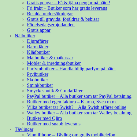
Gratis pengar – Få & tjäna pengar på nätet!
Fri frakt – Butiker som har gratis leverans
Betalda undersökningar
Gratis till gravida, föräldrar & bebisar
Födelsedagserbjudanden
Gratis appar
Nätbutiker
Djuraffärer
Barnkläder
Klädbutiker
Matbutiker & matkassar
Möbler & inredningsbutiker
Parfymbutiker – Handla billig parfym på nätet
Prylbutiker
Skobutiker
Sminkbutiker
Smyckesbutik & Guldaffärer
PayPal butiker – Alla butiker som tar PayPal betalning
Butiker med egen faktura – Klarna, Svea m.m.
Vilka butiker tar Swish? – Alla Swish affärer online
Walley butiker – Alla butiker som tar Walley betalning
Butiker med Qliro
Butiker med snabb leverans
Tävlingar
Vinn iPhone – Tävling om gratis mobiltelefon