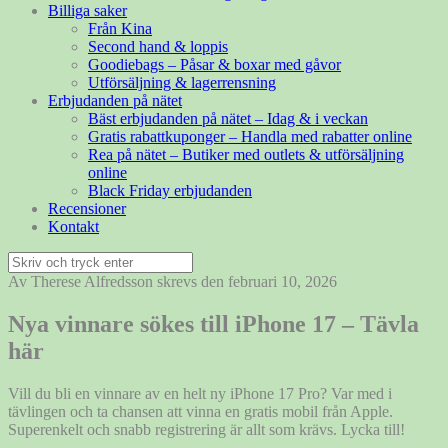
Billiga saker
Från Kina
Second hand & loppis
Goodiebags – Påsar & boxar med gåvor
Utförsäljning & lagerrensning
Erbjudanden på nätet
Bäst erbjudanden på nätet – Idag & i veckan
Gratis rabattkuponger – Handla med rabatter online
Rea på nätet – Butiker med outlets & utförsäljning
online
Black Friday erbjudanden
Recensioner
Kontakt
Sök
efter:
Av Therese Alfredsson skrevs den februari 10, 2026
Nya vinnare sökes till iPhone 17 – Tävla
här
Vill du bli en vinnare av en helt ny iPhone 17 Pro? Var med i
tävlingen och ta chansen att vinna en gratis mobil från Apple.
Superenkelt och snabb registrering är allt som krävs. Lycka till!