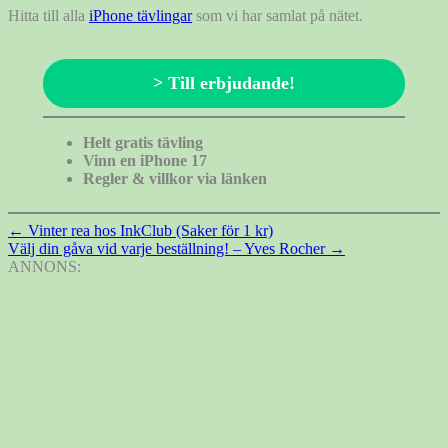
Hitta till alla
iPhone tävlingar
som vi har samlat på nätet.
> Till erbjudande!
Helt gratis tävling
Vinn en iPhone 17
Regler & villkor via länken
Inläggsnavigering
←
Vinter rea hos InkClub (Saker för 1 kr)
Välj din gåva vid varje beställning! – Yves Rocher
→
ANNONS: