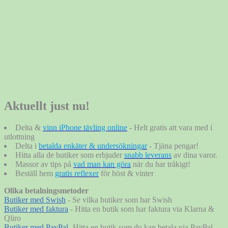
Aktuellt just nu!
Delta &
vinn iPhone tävling online
- Helt gratis att vara med i
utlottning
Delta i
betalda enkäter & undersökningar
- Tjäna pengar!
Hitta alla de butiker som erbjuder
snabb leverans
av dina varor.
Massor av tips på
vad man kan göra
när du har tråkigt!
Beställ hem
gratis reflexer
för höst & vinter
Olika betalningsmetoder
Butiker med Swish
- Se vilka butiker som har Swish
Butiker med faktura
- Hitta en butik som har faktura via Klarna &
Qliro
Butiker med PayPal
- Hitta en butik som du kan betala via PayPal