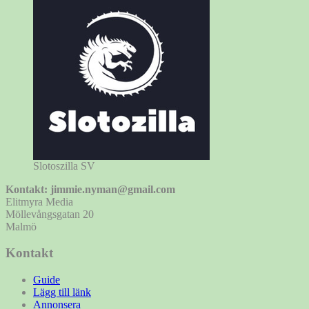
Slotoszilla SV
Kontakt: jimmie.nyman@gmail.com
Elitmyra Media
Möllevångsgatan 20
Malmö
Kontakt
Guide
Lägg till länk
Annonsera