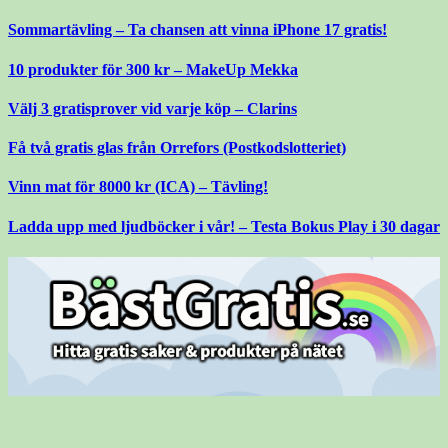
Gå
Sommartävling – Ta chansen att vinna iPhone 17 gratis!
till
innehåll
10 produkter för 300 kr – MakeUp Mekka
Välj 3 gratisprover vid varje köp – Clarins
Få två gratis glas från Orrefors (Postkodslotteriet)
Vinn mat för 8000 kr (ICA) – Tävling!
Ladda upp med ljudböcker i vår! – Testa Bokus Play i 30 dagar