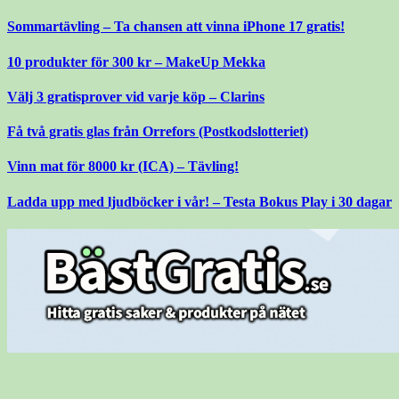
Gå
Sommartävling – Ta chansen att vinna iPhone 17 gratis!
till
innehåll
10 produkter för 300 kr – MakeUp Mekka
Välj 3 gratisprover vid varje köp – Clarins
Få två gratis glas från Orrefors (Postkodslotteriet)
Vinn mat för 8000 kr (ICA) – Tävling!
Ladda upp med ljudböcker i vår! – Testa Bokus Play i 30 dagar