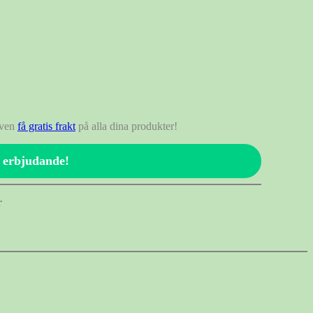
även
få gratis frakt
på alla dina produkter!
l erbjudande!
r