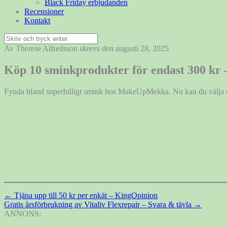
Black Friday erbjudanden
Recensioner
Kontakt
Sök
efter:
Av Therese Alfredsson skrevs den augusti 28, 2025
Köp 10 sminkprodukter för endast 300 k
Fynda bland superbilligt smink hos MakeUpMekka. Nu kan du välja 
Inläggsnavigering
←
Tjäna upp till 50 kr per enkät – KingOpinion
Gratis årsförbrukning av Vitaliv Flexrepair – Svara & tävla
→
ANNONS: