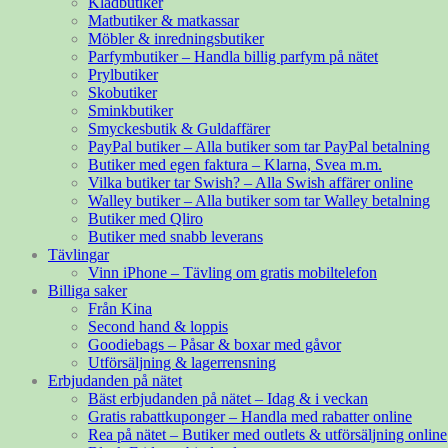
Klädbutiker
Matbutiker & matkassar
Möbler & inredningsbutiker
Parfymbutiker – Handla billig parfym på nätet
Prylbutiker
Skobutiker
Sminkbutiker
Smyckesbutik & Guldaffärer
PayPal butiker – Alla butiker som tar PayPal betalning
Butiker med egen faktura – Klarna, Svea m.m.
Vilka butiker tar Swish? – Alla Swish affärer online
Walley butiker – Alla butiker som tar Walley betalning
Butiker med Qliro
Butiker med snabb leverans
Tävlingar
Vinn iPhone – Tävling om gratis mobiltelefon
Billiga saker
Från Kina
Second hand & loppis
Goodiebags – Påsar & boxar med gåvor
Utförsäljning & lagerrensning
Erbjudanden på nätet
Bäst erbjudanden på nätet – Idag & i veckan
Gratis rabattkuponger – Handla med rabatter online
Rea på nätet – Butiker med outlets & utförsäljning online