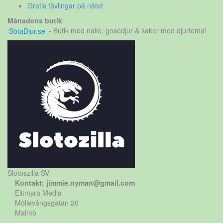
Gratis tävlingar på nätet
Månadens butik
:
SötaDjur.se
- Butik med nalle, gosedjur & saker med djurtema!
Slotoszilla SV
Kontakt: jimmie.nyman@gmail.com
Elitmyra Media
Möllevångsgatan 20
Malmö