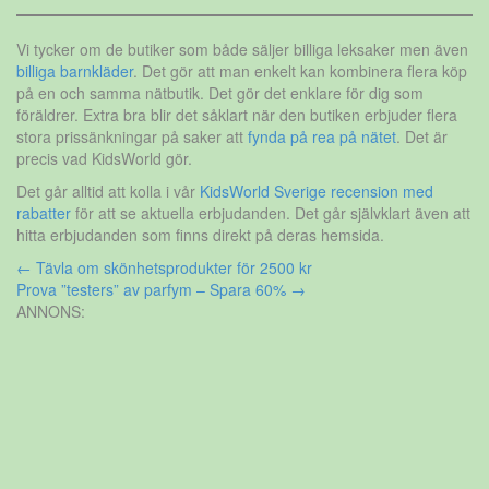
Vi tycker om de butiker som både säljer billiga leksaker men även
billiga barnkläder
. Det gör att man enkelt kan kombinera flera köp
på en och samma nätbutik. Det gör det enklare för dig som
föräldrer. Extra bra blir det såklart när den butiken erbjuder flera
stora prissänkningar på saker att
fynda på rea på nätet
. Det är
precis vad KidsWorld gör.
Det går alltid att kolla i vår
KidsWorld Sverige recension med
rabatter
för att se aktuella erbjudanden. Det går självklart även att
hitta erbjudanden som finns direkt på deras hemsida.
Inläggsnavigering
←
Tävla om skönhetsprodukter för 2500 kr
Prova ”testers” av parfym – Spara 60%
→
ANNONS: