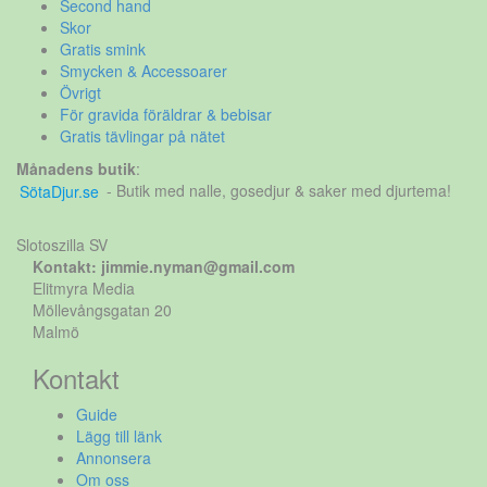
Second hand
Skor
Gratis smink
Smycken & Accessoarer
Övrigt
För gravida föräldrar & bebisar
Gratis tävlingar på nätet
Månadens butik
:
SötaDjur.se
- Butik med nalle, gosedjur & saker med djurtema!
Slotoszilla SV
Kontakt: jimmie.nyman@gmail.com
Elitmyra Media
Möllevångsgatan 20
Malmö
Kontakt
Guide
Lägg till länk
Annonsera
Om oss