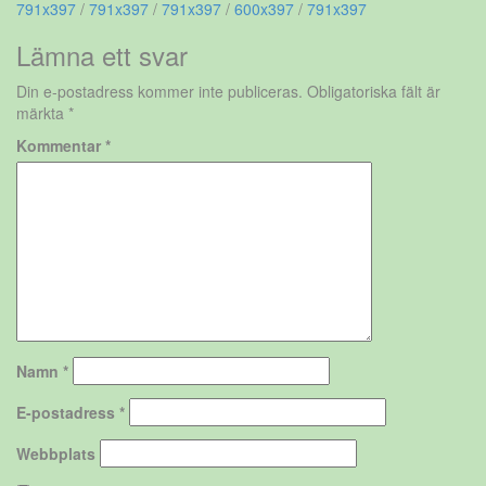
791x397
/
791x397
/
791x397
/
600x397
/
791x397
Lämna ett svar
Din e-postadress kommer inte publiceras.
Obligatoriska fält är
märkta
*
Kommentar
*
Namn
*
E-postadress
*
Webbplats