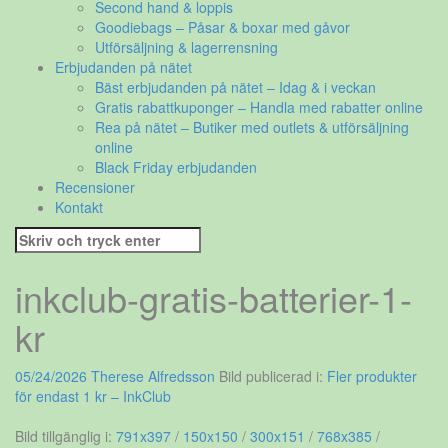
Second hand & loppis
Goodiebags – Påsar & boxar med gåvor
Utförsäljning & lagerrensning
Erbjudanden på nätet
Bäst erbjudanden på nätet – Idag & i veckan
Gratis rabattkuponger – Handla med rabatter online
Rea på nätet – Butiker med outlets & utförsäljning
online
Black Friday erbjudanden
Recensioner
Kontakt
Sök
efter:
inkclub-gratis-batterier-1-
kr
05/24/2026
Therese Alfredsson
Bild publicerad i:
Fler produkter
för endast 1 kr – InkClub
Bild tillgänglig i:
791x397
/
150x150
/
300x151
/
768x385
/