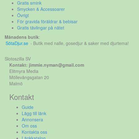
Gratis smink
Smycken & Accessoarer
Övrigt
För gravida föräldrar & bebisar
Gratis tävlingar på nätet
Månadens butik
:
SötaDjur.se
- Butik med nalle, gosedjur & saker med djurtema!
Slotoszilla SV
Kontakt: jimmie.nyman@gmail.com
Elitmyra Media
Möllevångsgatan 20
Malmö
Kontakt
Guide
Lägg till länk
Annonsera
Om oss
Kontakta oss
Länkkatalog