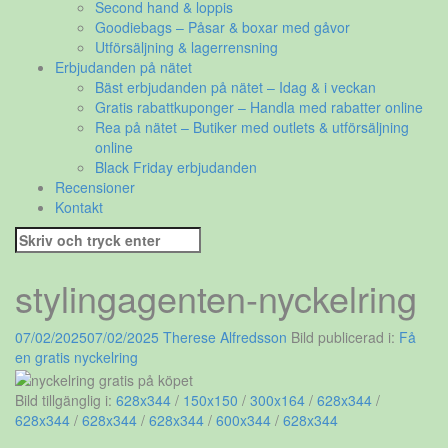
Second hand & loppis
Goodiebags – Påsar & boxar med gåvor
Utförsäljning & lagerrensning
Erbjudanden på nätet
Bäst erbjudanden på nätet – Idag & i veckan
Gratis rabattkuponger – Handla med rabatter online
Rea på nätet – Butiker med outlets & utförsäljning
online
Black Friday erbjudanden
Recensioner
Kontakt
Sök
efter:
stylingagenten-nyckelring
07/02/2025
07/02/2025
Therese Alfredsson
Bild publicerad i:
Få
en gratis nyckelring
Bild tillgänglig i:
628x344
/
150x150
/
300x164
/
628x344
/
628x344
/
628x344
/
628x344
/
600x344
/
628x344