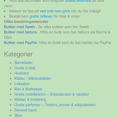
Hitta alla de butiker som erbjuder
snabb leverans
av dina
varor.
Massor av tips på
vad man kan göra
när du har tråkigt!
Beställ hem
gratis reflexer
för höst & vinter
Olika betalningsmetoder
Butiker med Swish
- Se vilka butiker som har Swish
Butiker med faktura
- Hitta en butik som har faktura via Klarna &
Qliro
Butiker med PayPal
- Hitta en butik som du kan betala via PayPal
Kategorier
Barnkläder
Godis & läsk
Hudvård
Kläder / Märkeskläder
Leksaker
Mat & Matkassar
Gratis mobiltelefon – Erbjudanden & rabatter
Möbler & inredning
Gratis parfymer – Testers, prover & erbjudanden
Second hand
Skor