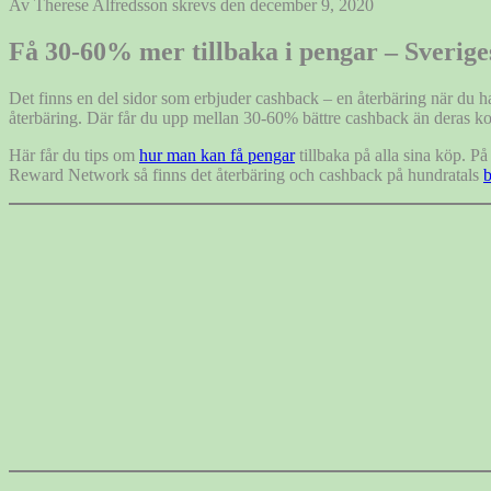
efter:
Av Therese Alfredsson skrevs den december 9, 2020
Få 30-60% mer tillbaka i pengar – Sverig
Det finns en del sidor som erbjuder cashback – en återbäring när du ha
återbäring. Där får du upp mellan 30-60% bättre cashback än deras ko
Här får du tips om
hur man kan få pengar
tillbaka på alla sina köp. På
Reward Network så finns det återbäring och cashback på hundratals
b