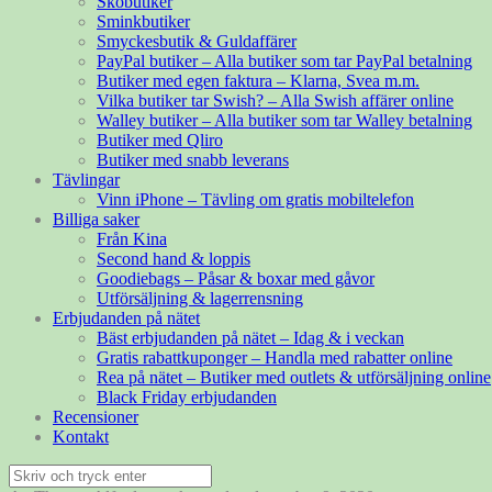
Skobutiker
Sminkbutiker
Smyckesbutik & Guldaffärer
PayPal butiker – Alla butiker som tar PayPal betalning
Butiker med egen faktura – Klarna, Svea m.m.
Vilka butiker tar Swish? – Alla Swish affärer online
Walley butiker – Alla butiker som tar Walley betalning
Butiker med Qliro
Butiker med snabb leverans
Tävlingar
Vinn iPhone – Tävling om gratis mobiltelefon
Billiga saker
Från Kina
Second hand & loppis
Goodiebags – Påsar & boxar med gåvor
Utförsäljning & lagerrensning
Erbjudanden på nätet
Bäst erbjudanden på nätet – Idag & i veckan
Gratis rabattkuponger – Handla med rabatter online
Rea på nätet – Butiker med outlets & utförsäljning online
Black Friday erbjudanden
Recensioner
Kontakt
Sök