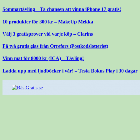
Gå
Sommartävling – Ta chansen att vinna iPhone 17 gratis!
till
innehåll
10 produkter för 300 kr – MakeUp Mekka
Välj 3 gratisprover vid varje köp – Clarins
Få två gratis glas från Orrefors (Postkodslotteriet)
Vinn mat för 8000 kr (ICA) – Tävling!
Ladda upp med ljudböcker i vår! – Testa Bokus Play i 30 dagar