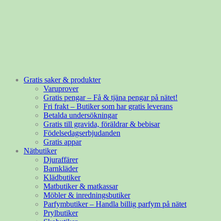
Gratis saker & produkter
Varuprover
Gratis pengar – Få & tjäna pengar på nätet!
Fri frakt – Butiker som har gratis leverans
Betalda undersökningar
Gratis till gravida, föräldrar & bebisar
Födelsedagserbjudanden
Gratis appar
Nätbutiker
Djuraffärer
Barnkläder
Klädbutiker
Matbutiker & matkassar
Möbler & inredningsbutiker
Parfymbutiker – Handla billig parfym på nätet
Prylbutiker