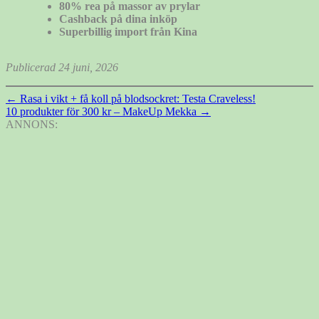
80% rea på massor av prylar
Cashback på dina inköp
Superbillig import från Kina
Publicerad 24 juni, 2026
Inläggsnavigering
←
Rasa i vikt + få koll på blodsockret: Testa Craveless!
10 produkter för 300 kr – MakeUp Mekka
→
ANNONS: