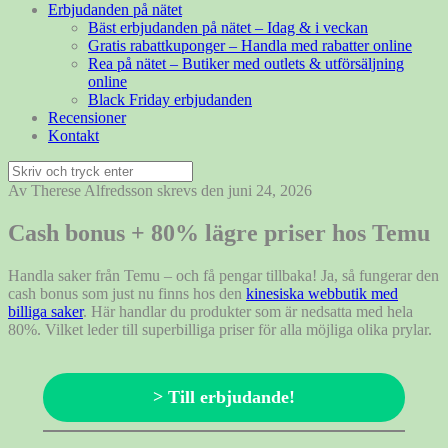
Erbjudanden på nätet
Bäst erbjudanden på nätet – Idag & i veckan
Gratis rabattkuponger – Handla med rabatter online
Rea på nätet – Butiker med outlets & utförsäljning
online
Black Friday erbjudanden
Recensioner
Kontakt
Sök
efter:
Av Therese Alfredsson skrevs den juni 24, 2026
Cash bonus + 80% lägre priser hos Temu
Handla saker från Temu – och få pengar tillbaka! Ja, så fungerar den
cash bonus som just nu finns hos den
kinesiska webbutik med
billiga saker
. Här handlar du produkter som är nedsatta med hela
80%. Vilket leder till superbilliga priser för alla möjliga olika prylar.
> Till erbjudande!