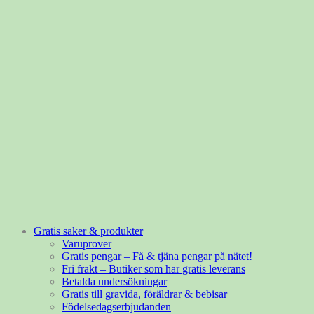
Gratis saker & produkter
Varuprover
Gratis pengar – Få & tjäna pengar på nätet!
Fri frakt – Butiker som har gratis leverans
Betalda undersökningar
Gratis till gravida, föräldrar & bebisar
Födelsedagserbjudanden