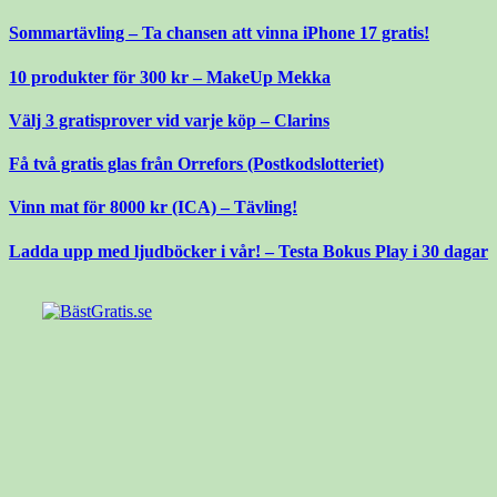
Gå
Sommartävling – Ta chansen att vinna iPhone 17 gratis!
till
innehåll
10 produkter för 300 kr – MakeUp Mekka
Välj 3 gratisprover vid varje köp – Clarins
Få två gratis glas från Orrefors (Postkodslotteriet)
Vinn mat för 8000 kr (ICA) – Tävling!
Ladda upp med ljudböcker i vår! – Testa Bokus Play i 30 dagar