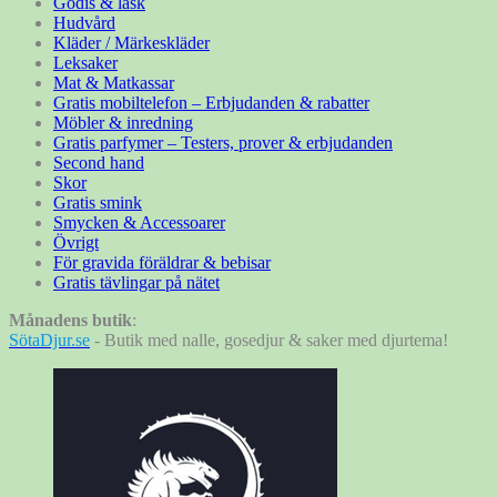
Godis & läsk
Hudvård
Kläder / Märkeskläder
Leksaker
Mat & Matkassar
Gratis mobiltelefon – Erbjudanden & rabatter
Möbler & inredning
Gratis parfymer – Testers, prover & erbjudanden
Second hand
Skor
Gratis smink
Smycken & Accessoarer
Övrigt
För gravida föräldrar & bebisar
Gratis tävlingar på nätet
Månadens butik
:
SötaDjur.se
- Butik med nalle, gosedjur & saker med djurtema!