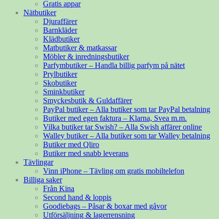
Gratis appar
Nätbutiker
Djuraffärer
Barnkläder
Klädbutiker
Matbutiker & matkassar
Möbler & inredningsbutiker
Parfymbutiker – Handla billig parfym på nätet
Prylbutiker
Skobutiker
Sminkbutiker
Smyckesbutik & Guldaffärer
PayPal butiker – Alla butiker som tar PayPal betalning
Butiker med egen faktura – Klarna, Svea m.m.
Vilka butiker tar Swish? – Alla Swish affärer online
Walley butiker – Alla butiker som tar Walley betalning
Butiker med Qliro
Butiker med snabb leverans
Tävlingar
Vinn iPhone – Tävling om gratis mobiltelefon
Billiga saker
Från Kina
Second hand & loppis
Goodiebags – Påsar & boxar med gåvor
Utförsäljning & lagerrensning