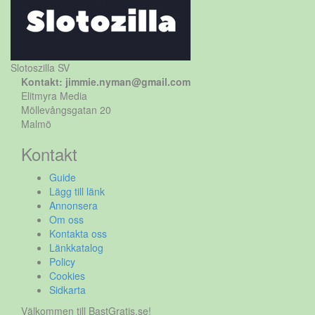
Slotoszilla SV
Kontakt: jimmie.nyman@gmail.com
Elitmyra Media
Möllevångsgatan 20
Malmö
Kontakt
Guide
Lägg till länk
Annonsera
Om oss
Kontakta oss
Länkkatalog
Policy
Cookies
Sidkarta
Välkommen till BastGratis.se!