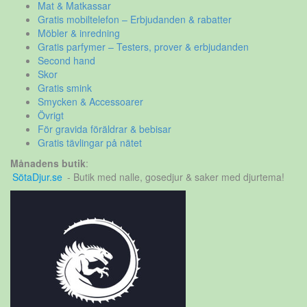
Mat & Matkassar
Gratis mobiltelefon – Erbjudanden & rabatter
Möbler & inredning
Gratis parfymer – Testers, prover & erbjudanden
Second hand
Skor
Gratis smink
Smycken & Accessoarer
Övrigt
För gravida föräldrar & bebisar
Gratis tävlingar på nätet
Månadens butik
:
SötaDjur.se
- Butik med nalle, gosedjur & saker med djurtema!