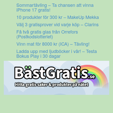
Gå
Sommartävling – Ta chansen att vinna
till
iPhone 17 gratis!
innehåll
10 produkter för 300 kr – MakeUp Mekka
Välj 3 gratisprover vid varje köp – Clarins
Få två gratis glas från Orrefors
(Postkodslotteriet)
Vinn mat för 8000 kr (ICA) – Tävling!
Ladda upp med ljudböcker i vår! – Testa
Bokus Play i 30 dagar