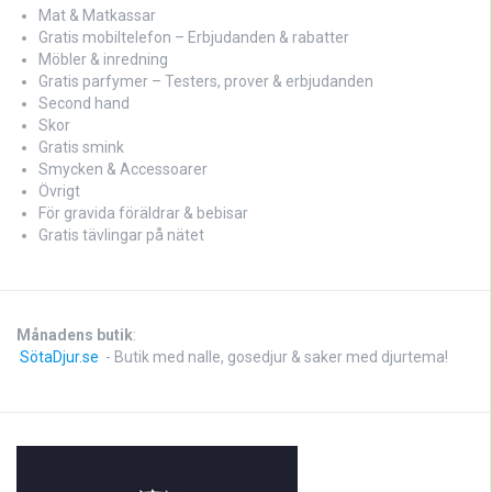
Mat & Matkassar
Gratis mobiltelefon – Erbjudanden & rabatter
Möbler & inredning
Gratis parfymer – Testers, prover & erbjudanden
Second hand
Skor
Gratis smink
Smycken & Accessoarer
Övrigt
För gravida föräldrar & bebisar
Gratis tävlingar på nätet
Månadens butik
:
SötaDjur.se
- Butik med nalle, gosedjur & saker med djurtema!