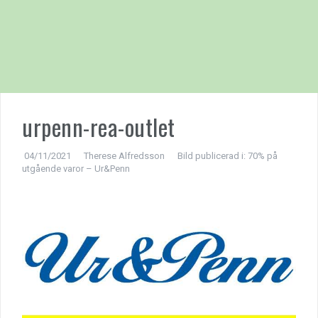
urpenn-rea-outlet
04/11/2021
Therese Alfredsson
Bild publicerad i:
70% på
utgående varor – Ur&Penn